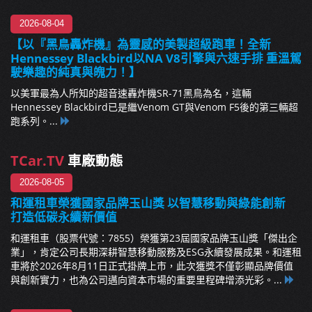
2026-08-04
【以『黑鳥轟炸機』為靈感的美製超級跑車！全新
Hennessey Blackbird以NA V8引擎與六速手排 重溫駕
駛樂趣的純真與魄力！】
以美軍最為人所知的超音速轟炸機SR-71黑鳥為名，這輛
Hennessey Blackbird已是繼Venom GT與Venom F5後的第三輛超
跑系列。...
TCar.TV
車廠動態
2026-08-05
和運租車榮獲國家品牌玉山獎 以智慧移動與綠能創新
打造低碳永續新價值
和運租車（股票代號：7855）榮獲第23屆國家品牌玉山獎「傑出企
業」，肯定公司長期深耕智慧移動服務及ESG永續發展成果。和運租
車將於2026年8月11日正式掛牌上市，此次獲獎不僅彰顯品牌價值
與創新實力，也為公司邁向資本市場的重要里程碑增添光彩。...