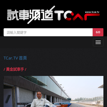
GO
Toggl
navig
TCar.TV 首頁
/ 黃金試車手 /