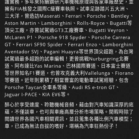
護實務，多年來持續鑽研汽車機械原理與各家車廠歷史，並
擁有FIA核發之國際C級賽車執照。試車足跡踏片五大洲、
三大洋，曾造訪Maserati、Ferrari、Porsche、Bentley、
Aston Martin、Lamborghini、Rolls-Royce、Bugatti等
頂尖工廠，亦曾試駕過GT3工廠賽車、Bugatti Veyron、
McLaren P1、Porsche 918 Spyder、Porsche Carrera
GT、Ferrari SF90 Spider、Ferrari Enzo、Lamborghini
Aventador SVJ、Pagani Huayra等世界頂尖超跑，為台灣
試駕過最多超跑的試車編輯！更曾挑戰Nurburgring北賽
道、阿布達比Yas Marina、巴林國際賽道、日本富士賽道
等世界知名F1賽道，也曾攻克義大利Vallelunga、Fiorano
等賽道。近年則累積了相當豐富的電動車試駕經驗，包含
Porsche Taycan全車系等級、Audi RS e-tron GT、
Jaguar I-PACE、KIA EV6等。
醉心於享受速度、聆聽機械音頻，藉由對汽車知識深厚的底
蘊，不僅談車，也可與車廠高層分析市場策略。閒暇時除了
閱讀世界各國汽車相關資訊，並且蒐集各種比例汽車模型；
車，已成為無法自拔的嗜好，堪稱為汽車狂熱份子！