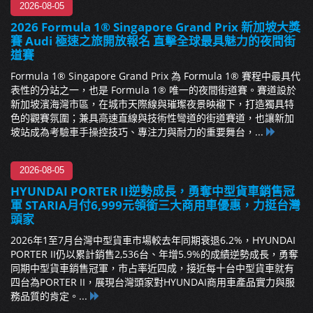
2026-08-05
2026 Formula 1® Singapore Grand Prix 新加坡大獎
賽 Audi 極速之旅開放報名 直擊全球最具魅力的夜間街
道賽
Formula 1® Singapore Grand Prix 為 Formula 1® 賽程中最具代
表性的分站之一，也是 Formula 1® 唯一的夜間街道賽。賽道設於
新加坡濱海灣市區，在城市天際線與璀璨夜景映襯下，打造獨具特
色的觀賽氛圍；兼具高速直線與技術性彎道的街道賽道，也讓新加
坡站成為考驗車手操控技巧、專注力與耐力的重要舞台，...
2026-08-05
HYUNDAI PORTER II逆勢成長，勇奪中型貨車銷售冠
軍 STARIA月付6,999元領銜三大商用車優惠，力挺台灣
頭家
2026年1至7月台灣中型貨車市場較去年同期衰退6.2%，HYUNDAI
PORTER II仍以累計銷售2,536台、年增5.9%的成績逆勢成長，勇奪
同期中型貨車銷售冠軍，市占率近四成，接近每十台中型貨車就有
四台為PORTER II，展現台灣頭家對HYUNDAI商用車產品實力與服
務品質的肯定。...