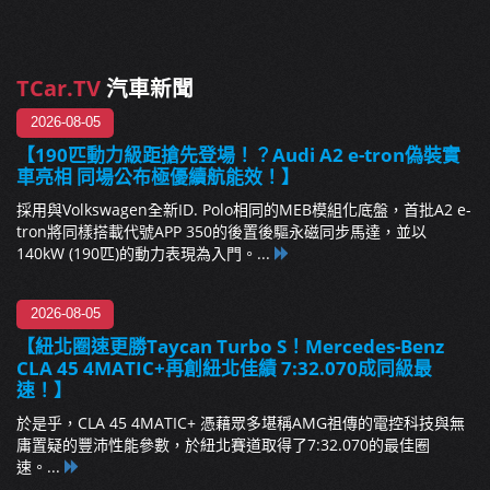
TCar.TV
汽車新聞
2026-08-05
【190匹動力級距搶先登場！？Audi A2 e-tron偽裝實
車亮相 同場公布極優續航能效！】
採用與Volkswagen全新ID. Polo相同的MEB模組化底盤，首批A2 e-
tron將同樣搭載代號APP 350的後置後驅永磁同步馬達，並以
140kW (190匹)的動力表現為入門。...
2026-08-05
【紐北圈速更勝Taycan Turbo S！Mercedes-Benz
CLA 45 4MATIC+再創紐北佳績 7:32.070成同級最
速！】
於是乎，CLA 45 4MATIC+ 憑藉眾多堪稱AMG祖傳的電控科技與無
庸置疑的豐沛性能參數，於紐北賽道取得了7:32.070的最佳圈
速。...