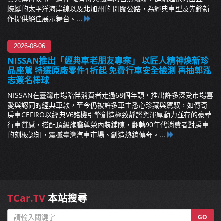
蜿蜒的太平洋海岸線以及北加州的 開闊公路，為經典車型及先鋒新
作提供絕佳展示舞台。...
2026-08-06
NISSAN推出「經典車老朋友專案」 以匠人精神煥新珍
品座駕 特選原廠零件1折起 免費行車安全檢測 再抽郭泓
志簽名棒球
NISSAN在臺灣市場陪伴消費者走過68個年頭，推出許多深受市場喜
愛與認同的經典車款，至今仍被許多車主悉心珍藏與駕馭，如傳奇
房車CEFIRO以經典V6銘機引擎創造極致靜謐與渾厚動力並存的豪華
行車質感，搭配頂級旗艦尊榮內裝鋪陳，翻轉90年代消費者對房車
的刻板認知，震撼臺灣汽車市場、創造熱銷傳奇。...
TCar.TV
本站搜尋
GO