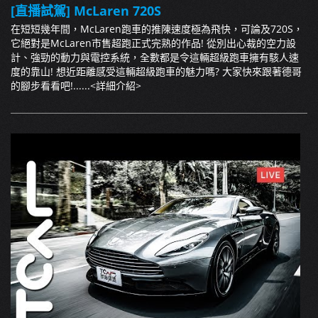
[直播試駕] McLaren 720S
在短短幾年間，McLaren跑車的推陳速度極為飛快，可論及720S，
它絕對是McLaren市售超跑正式完熟的作品! 從別出心裁的空力設
計、強勁的動力與電控系統，全數都是令這輛超級跑車擁有駭人速
度的靠山! 想近距離感受這輛超級跑車的魅力嗎? 大家快來跟著德哥
的腳步看看吧!......
<詳細介紹>