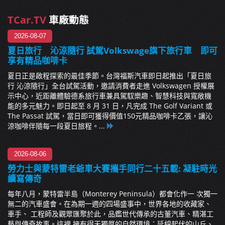
TCar.TV
車廠動態
2026-08-07
夏日旅行 沁涼隨行 試駕Volkswage旗下旅行車 即可
享有精品咖啡卡
夏日正是啟程探索的最佳季節。台灣福斯汽車即日起推出「夏日旅
行 沁涼隨行」全台試駕活動，邀請消費者走進 Volkswagen 授權展
示中心，近距離體驗德系旅行車兼具駕馭樂趣、智慧科技與寬敞機
能的多元魅力。即日起至 8 月 31 日，凡完成 The Golf Variant 或
The Passat 試駕，當日即可獲得價值150元精品咖啡卡乙張，讓沁
涼咖啡伴隨每一段夏日旅程。...
2026-08-06
勞力士與蒙特雷老爺車大賽攜手同行二十五載: 凝駐時光
續寫傳奇
每年八月，蒙特雷半島（Monterey Peninsula）都會化作一 次獨一
無二的汽車盛會。在為期一週的四場盛事中，世界各地的收藏家、
車手、 工程師及觀眾匯聚於此，品鑑世代傳承的古董汽車、精湛工
藝與傳奇故事。這裡 擁有得天獨厚的自然環境：延綿起伏的山丘、