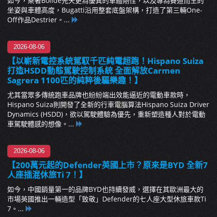
如今，乘著Bolide先天更為優異的車體剛性，以及專為賽道而生的
坐姿與車體高度，Bugatti沿用整套底盤架構，打造了第三輛One-
Off作品Destrier。...
2026-08-06
【以嶄新電控系統駕馭千匹純電超跑！Hispano Suiza
打造HSDD動態駕駛控制系統 全面解放Carmen
Sagrera 1100匹的純粹後驅樂趣！】
尤其當眾多傳統跑車品牌也紛紛端出效能逼近的電動車款時，
Hispano Suiza則開發了全新的行車電腦算法Hispano Suiza Driver
Dynamics (HSDD)，欲以駕駛體驗為優先，重新塑造種人對於電動
車駕駛體感的想像。...
2026-08-06
【200萬元起的Defender英國上市？原來是BYD 全新7
人座插混休旅Ti 7！】
如今，中國銷量第一的品牌BYD也持續發威，選擇在其歐洲最大的
市場英國推出一輛造型「致敬」Defender的七人座大型休旅車款Ti
7。...