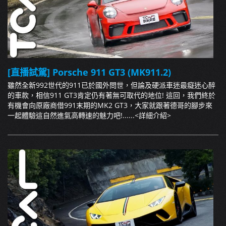
[直播試駕] Porsche 911 GT3 (MK911.2)
雖然全新992世代的911已於國外問世，但論及硬派車迷最癡迷心醉
的車款，相信911 GT3肯定仍有著無可取代的地位! 這回，我們終於
有機會向原廠商借991末期的MK2 GT3，大家就跟著德哥的腳步來
一起體驗這自然進氣高轉速的魅力吧!......
<詳細介紹>