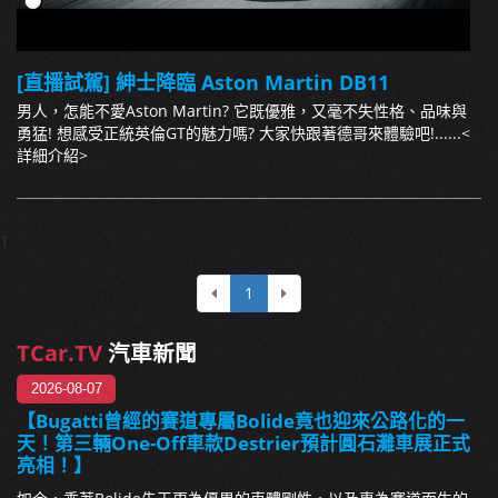
[直播試駕] 紳士降臨 Aston Martin DB11
男人，怎能不愛Aston Martin? 它既優雅，又毫不失性格、品味與
勇猛! 想感受正統英倫GT的魅力嗎? 大家快跟著德哥來體驗吧!......
<
詳細介紹>
1
1
TCar.TV
汽車新聞
2026-08-07
【Bugatti曾經的賽道專屬Bolide竟也迎來公路化的一
天！第三輛One-Off車款Destrier預計圓石灘車展正式
亮相！】