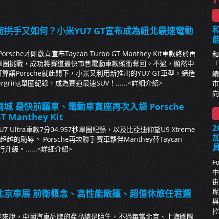
拱手又如何？小米YU7 GT宣布成為紐北最速電動
orsche才剛歡喜宣布Taycan Turbo GT Manthey Kit車款終於再
和
ring單圈挑戰，成功將賽道最快市售電動車款頭銜奪回。不過，顯然中
「
讓Porsche就此閒下，小米又利用新推出的YU7 GT車型，締造
續
urgring單圈紀錄，成為賽道最速SUV！......
<詳細介紹>
市
向
城 最快前驅車、電動車寶座再次入袋 Porsche
GT Manthey Kit
2
 Ultra車款7分04.957秒單圈紀錄，以及比亞迪仰望U9 Xtreme
超越的恥辱。 Porsche再次聯手賽車夥伴Manthey替Taycan
升級。......
<詳細介紹>
F
中
街
璨
北京車展 前衛概念、高性能敞篷、超值休旅任君選
與
控
迷來說，中國汽車品牌的產品總是陌生，不過每當北京、上海國際