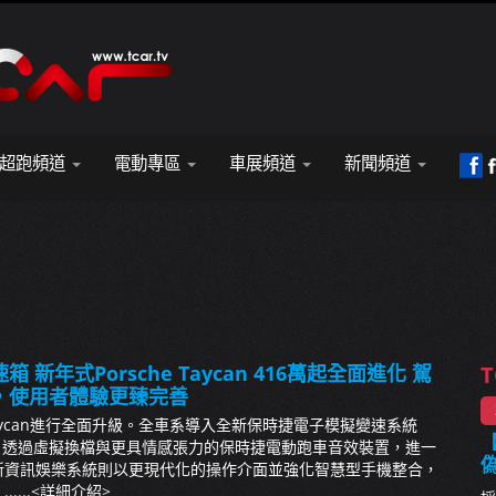
超跑頻道
電動專區
車展頻道
新聞頻道
新年式Porsche Taycan 416萬起全面進化 駕
T
，使用者體驗更臻完善
aycan進行全面升級。全車系導入全新保時捷電子模擬變速系統
【
hift），透過虛擬換檔與更具情感張力的保時捷電動跑車音效裝置，進一
新資訊娛樂系統則以更現代化的操作介面並強化智慧型手機整合，
...
<詳細介紹>