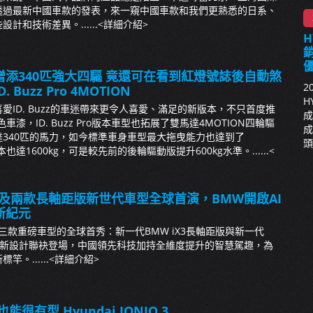
透過最新中國車款的發表，來一窺中國車款和我們更熟悉的日系、
計和技術差異。......
<詳細介紹>
H
銷
添340匹強大四驅 竟還可在看到紅燈號誌後自動煞
2
Buzz Pro 4MOTION
H
愛ID. Buzz的車迷帶來更令人喜愛、滿足的新版本，不只首度推
成
漆，ID. Buzz Pro版本車型也拓展了雙馬達4MOTION四輪驅
成
340匹的馬力，如今標準車身車型最大拖曳能力也達到了
頭
本也達1600kg，可是較先前的後輪驅動版提升600kg水準。......
<
列及兩款長軸距版新世代車型全球首演，BMW開啟AI
新紀元
三款重磅車型的全球首秀：新一代BMW iX3長軸距版與新一代
以全新設計聯袂登場，中國領先科技加持全維度提升的智慧駕趣，為
。......
<詳細介紹>
很有型 Hyundai IONIQ 3