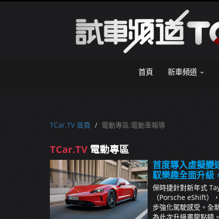
首頁
新車頻道
TCar.TV 首頁
電動專區:電動車報導
TCar.TV
電動專區
首度導入虛擬變速箱 
馭樂趣全面升級
保時捷針對新年式 T
（Porsche eS
步強化駕駛感受。全
為此次升級畫龍點睛。...