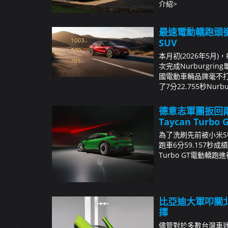
介紹>
最速電動轎跑頭銜
SUV
本月初(2026年5月)，P
次完成Nurburg
國電動車輛品牌毫不打算
了7分22.755秒Nurb
德意志軍團扳回兩
Taycan Turbo 
為了洗刷先前被小米SU7
跑車6分59.157秒成績
Turbo GT電動轎跑進行
比亞迪大軍叩關
擇
儘管對於多數台灣車