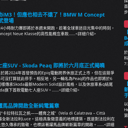
採
首
步
M3！但應也相去不遠了！BMW M Concept
威武登場
ns 24小時耐力賽即將於本週末開跑，趁著全球車迷目光集中的時刻，
【
ept Neue Klasse的高性能概念車款......
<詳細介紹>
B
於
科
7
座SUV - Skoda Peaq 即將於六月底正式揭曉
終於將2024年首發預告的Epiq電動跨界休旅正式上市，但在這競爭
da可沒打算就此停手。相反地，另一輛名為Peaq的作品也即將於6
傳承Skoda最新Modern Solid設計風格，以及休旅車系q結尾
新
a旗下首款電動七人座SUV。......
<詳細介紹>
以
uce：躍馬品牌開啟全新純電篇章
H
特拉瓦之帆——體育之城”（Vela di Calatrava – Città
第
）正式揭幕全新法拉利Luce。這極具象徵意義的地標建築，既是對法拉利在
悠久傳承的致敬，也標誌著躍馬品牌嶄新篇章的開啟。......
<詳細
T