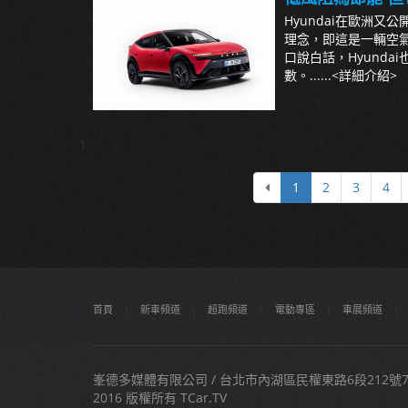
Hyundai在歐洲又公
理念，即這是一輛空氣
口說白話，Hyunda
數。......
<詳細介紹>
1
1
2
3
4
首頁
|
新車頻道
|
超跑頻道
|
電動專區
|
車展頻道
|
峯德多媒體有限公司 / 台北市內湖區民權東路6段212號7樓之
2016 版權所有 TCar.TV