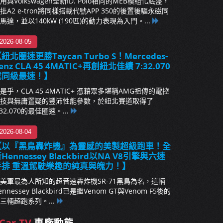
用與Volkswagen全新ID. Polo相同的MEB模組化底盤，
批A2 e-tron將同樣搭載代號APP 350的後置後驅永磁同
馬達，並以140kW (190匹)的動力表現為入門。...
2026-08-05
紐北圈速更勝Taycan Turbo S！Mercedes-
enz CLA 45 4MATIC+再創紐北佳績 7:32.070
成同級最速！】
是乎，CLA 45 4MATIC+ 憑藉眾多堪稱AMG祖傳的電控
技與無庸置疑的豐沛性能參數，於紐北賽道取得了
:32.070的最佳圈速。...
2026-08-04
【以『黑鳥轟炸機』為靈感的美製超級跑車！全
Hennessey Blackbird以NA V8引擎與六速
手排 重溫駕駛樂趣的純真與魄力！】
美軍最為人所知的超音速轟炸機SR-71黑鳥為名，這輛
ennessey Blackbird已是繼Venom GT與Venom F5後的
三輛超跑系列。...
Car.TV
車廠動態