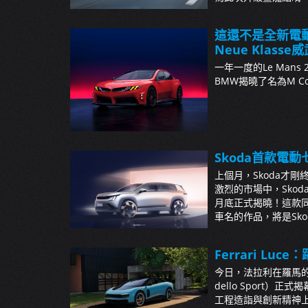
這還不是全新電動i
Neue Klasse
一年一度的Le Ma
BMW揭曉了名為M Conc
Skoda首款電動七
上個月，Skoda才剛
激烈的市場中，Sko
月底正式揭曉！這款同樣
車名的作品，將是Skod
Ferrari L
今日，法拉利在羅馬的“卡拉
dello Sport
工程造詣與創新精神上