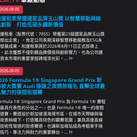
2026-08-05
和運租車榮獲國家品牌玉山獎 以智慧移動與綠
能創新 打造低碳永續新價值
運租車（股票代號：7855）榮獲第23屆國家品牌玉山獎
傑出企業」，肯定公司長期深耕智慧移動服務及ESG永
發展成果。和運租車將於2026年8月11日正式掛牌上
，此次獲獎不僅彰顯品牌價值與創新實力，也為公司邁
資本市場的重要里程碑增添光彩。...
2026-08-05
026 Formula 1® Singapore Grand Prix 新
加坡大獎賽 Audi 極速之旅開放報名 直擊全球最
具魅力的夜間街道賽
ormula 1® Singapore Grand Prix 為 Formula 1® 賽程
最具代表性的分站之一，也是 Formula 1® 唯一的夜間
道賽。賽道設於新加坡濱海灣市區，在城市天際線與璀
夜景映襯下，打造獨具特色的觀賽氛圍；兼具高速直線
技術性彎道的街道賽道，也讓新加坡站成為考驗車手操
技巧、專注力與耐力的重要舞台，...