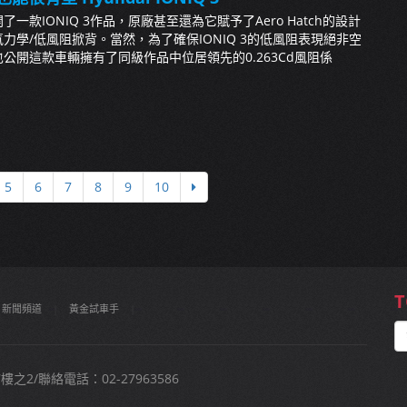
開了一款IONIQ 3作品，原廠甚至還為它賦予了Aero Hatch的設計
力學/低風阻掀背。當然，為了確保IONIQ 3的低風阻表現絕非空
i也公開這款車輛擁有了同級作品中位居領先的0.263Cd風阻係
5
6
7
8
9
10
T
新聞頻道
|
黃金試車手
|
2/聯絡電話：02-27963586