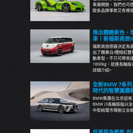
車展開跑，我們也可
歐系品牌車款又有哪些設
推出精緻新色、增
車！新福斯商旅ID. 
福斯商旅原廠決定為喜
出了糖果白/櫻桃紅雙色車
動車型，不只可帶來達
1800kg，就連長軸版
詳細介紹>
全新BMW 7系
時代的智慧駕趣
BMW集團在北京迎來
BMW i3長軸距版
中型純電市場樹立全新標竿
低風阻為節能 但也能