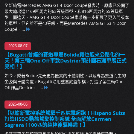
全新純電Mercedes-AMG GT 4-Door Coupé發表時，原廠已公開了
最大輸出達1169匹馬力的63等級車型，和816匹馬力的55等級車
型，而這天，AMG GT 4-Door Coupé車系進一步拓展了更入門版本
的車型，但它並不是43等級，而是Mercedes-AMG GT 53 4-Door
Coupé。...
2026-08-07
【Bugatti曾經的賽道專屬Bolide竟也迎來公路化的一
天！第三輛One-Off車款Destrier預計圓石灘車展正式
亮相！】
如今，乘著Bolide先天更為優異的車體剛性，以及專為賽道而生的
坐姿與車體高度，Bugatti沿用整套底盤架構，打造了第三輛One-
Off作品Destrier。...
2026-08-06
【以嶄新電控系統駕馭千匹純電超跑！Hispano Suiza
打造HSDD動態駕駛控制系統 全面解放Carmen
Sagrera 1100匹的純粹後驅樂趣！】
尤其當眾多傳統跑車品牌也紛紛端出效能逼近的電動車款時，