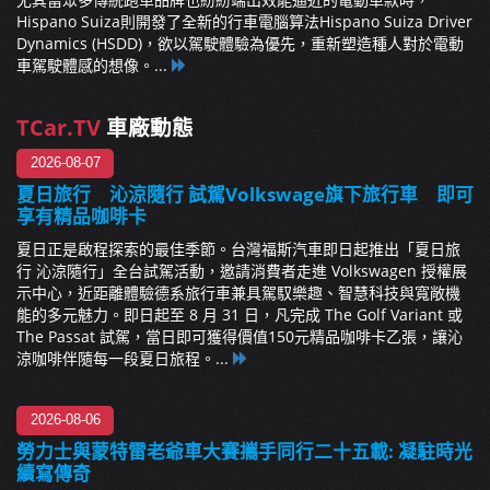
Hispano Suiza則開發了全新的行車電腦算法Hispano Suiza Driver
Dynamics (HSDD)，欲以駕駛體驗為優先，重新塑造種人對於電動
車駕駛體感的想像。...
TCar.TV
車廠動態
2026-08-07
夏日旅行 沁涼隨行 試駕Volkswage旗下旅行車 即可
享有精品咖啡卡
夏日正是啟程探索的最佳季節。台灣福斯汽車即日起推出「夏日旅
行 沁涼隨行」全台試駕活動，邀請消費者走進 Volkswagen 授權展
示中心，近距離體驗德系旅行車兼具駕馭樂趣、智慧科技與寬敞機
能的多元魅力。即日起至 8 月 31 日，凡完成 The Golf Variant 或
The Passat 試駕，當日即可獲得價值150元精品咖啡卡乙張，讓沁
涼咖啡伴隨每一段夏日旅程。...
2026-08-06
勞力士與蒙特雷老爺車大賽攜手同行二十五載: 凝駐時光
續寫傳奇