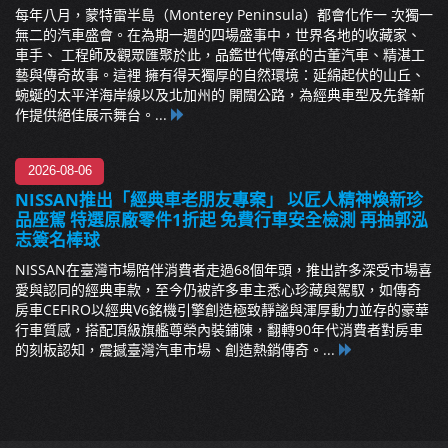
每年八月，蒙特雷半島（Monterey Peninsula）都會化作一 次獨一
無二的汽車盛會。在為期一週的四場盛事中，世界各地的收藏家、
車手、 工程師及觀眾匯聚於此，品鑑世代傳承的古董汽車、精湛工
藝與傳奇故事。這裡 擁有得天獨厚的自然環境：延綿起伏的山丘、
蜿蜒的太平洋海岸線以及北加州的 開闊公路，為經典車型及先鋒新
作提供絕佳展示舞台。...
2026-08-06
NISSAN推出「經典車老朋友專案」 以匠人精神煥新珍
品座駕 特選原廠零件1折起 免費行車安全檢測 再抽郭泓
志簽名棒球
NISSAN在臺灣市場陪伴消費者走過68個年頭，推出許多深受市場喜
愛與認同的經典車款，至今仍被許多車主悉心珍藏與駕馭，如傳奇
房車CEFIRO以經典V6銘機引擎創造極致靜謐與渾厚動力並存的豪華
行車質感，搭配頂級旗艦尊榮內裝鋪陳，翻轉90年代消費者對房車
的刻板認知，震撼臺灣汽車市場、創造熱銷傳奇。...