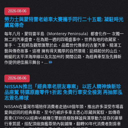
2026-08-06
勞力士與蒙特雷老爺車大賽攜手同行二十五載: 凝駐時光
續寫傳奇
每年八月，蒙特雷半島（Monterey Peninsula）都會化作一 次獨一
無二的汽車盛會。在為期一週的四場盛事中，世界各地的收藏家、
車手、 工程師及觀眾匯聚於此，品鑑世代傳承的古董汽車、精湛工
藝與傳奇故事。這裡 擁有得天獨厚的自然環境：延綿起伏的山丘、
蜿蜒的太平洋海岸線以及北加州的 開闊公路，為經典車型及先鋒新
作提供絕佳展示舞台。...
2026-08-06
NISSAN推出「經典車老朋友專案」 以匠人精神煥新珍
品座駕 特選原廠零件1折起 免費行車安全檢測 再抽郭泓
志簽名棒球
NISSAN在臺灣市場陪伴消費者走過68個年頭，推出許多深受市場喜
愛與認同的經典車款，至今仍被許多車主悉心珍藏與駕馭，如傳奇
房車CEFIRO以經典V6銘機引擎創造極致靜謐與渾厚動力並存的豪華
行車質感，搭配頂級旗艦尊榮內裝鋪陳，翻轉90年代消費者對房車