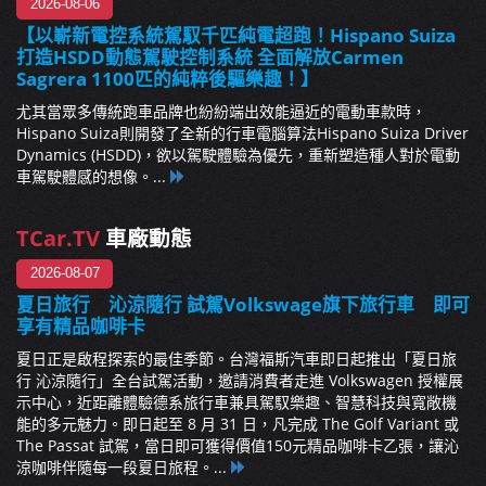
2026-08-06
【以嶄新電控系統駕馭千匹純電超跑！Hispano Suiza
打造HSDD動態駕駛控制系統 全面解放Carmen
Sagrera 1100匹的純粹後驅樂趣！】
尤其當眾多傳統跑車品牌也紛紛端出效能逼近的電動車款時，
Hispano Suiza則開發了全新的行車電腦算法Hispano Suiza Driver
Dynamics (HSDD)，欲以駕駛體驗為優先，重新塑造種人對於電動
車駕駛體感的想像。...
TCar.TV
車廠動態
2026-08-07
夏日旅行 沁涼隨行 試駕Volkswage旗下旅行車 即可
享有精品咖啡卡
夏日正是啟程探索的最佳季節。台灣福斯汽車即日起推出「夏日旅
行 沁涼隨行」全台試駕活動，邀請消費者走進 Volkswagen 授權展
示中心，近距離體驗德系旅行車兼具駕馭樂趣、智慧科技與寬敞機
能的多元魅力。即日起至 8 月 31 日，凡完成 The Golf Variant 或
The Passat 試駕，當日即可獲得價值150元精品咖啡卡乙張，讓沁
涼咖啡伴隨每一段夏日旅程。...