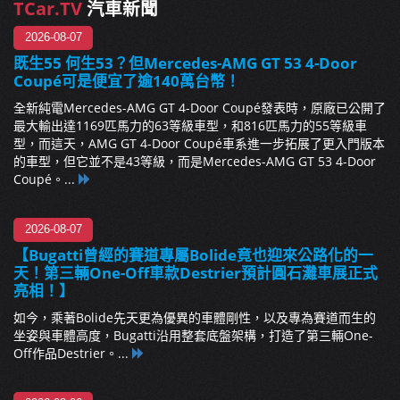
TCar.TV
汽車新聞
2026-08-07
既生55 何生53？但Mercedes-AMG GT 53 4-Door
Coupé可是便宜了逾140萬台幣！
全新純電Mercedes-AMG GT 4-Door Coupé發表時，原廠已公開了
最大輸出達1169匹馬力的63等級車型，和816匹馬力的55等級車
型，而這天，AMG GT 4-Door Coupé車系進一步拓展了更入門版本
的車型，但它並不是43等級，而是Mercedes-AMG GT 53 4-Door
Coupé。...
2026-08-07
【Bugatti曾經的賽道專屬Bolide竟也迎來公路化的一
天！第三輛One-Off車款Destrier預計圓石灘車展正式
亮相！】
如今，乘著Bolide先天更為優異的車體剛性，以及專為賽道而生的
坐姿與車體高度，Bugatti沿用整套底盤架構，打造了第三輛One-
Off作品Destrier。...