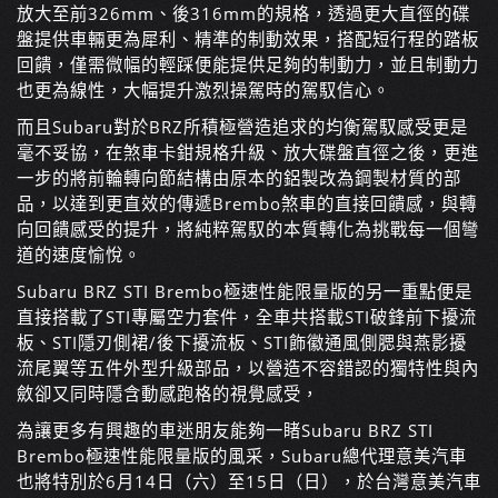
放大至前326mm、後316mm的規格，透過更大直徑的碟
盤提供車輛更為犀利、精準的制動效果，搭配短行程的踏板
回饋，僅需微幅的輕踩便能提供足夠的制動力，並且制動力
也更為線性，大幅提升激烈操駕時的駕馭信心。
而且Subaru對於BRZ所積極營造追求的均衡駕馭感受更是
毫不妥協，在煞車卡鉗規格升級、放大碟盤直徑之後，更進
一步的將前輪轉向節結構由原本的鋁製改為鋼製材質的部
品，以達到更直效的傳遞Brembo煞車的直接回饋感，與轉
向回饋感受的提升，將純粹駕馭的本質轉化為挑戰每一個彎
道的速度愉悅。
Subaru BRZ STI Brembo極速性能限量版的另一重點便是
直接搭載了STI專屬空力套件，全車共搭載STI破鋒前下擾流
板、STI隱刃側裙/後下擾流板、STI飾徽通風側腮與燕影擾
流尾翼等五件外型升級部品，以營造不容錯認的獨特性與內
斂卻又同時隱含動感跑格的視覺感受，
為讓更多有興趣的車迷朋友能夠一睹Subaru BRZ STI
Brembo極速性能限量版的風采，Subaru總代理意美汽車
也將特別於6月14日（六）至15日（日），於台灣意美汽車