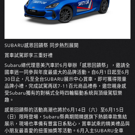
SUBARU感恩回饋祭 同步熱烈展開
賞車試駕即享三重好禮
Subaru總代理意美汽車於6月舉辦「感恩回饋祭」，邀請全
國車迷一同參與年度最盛大的品牌活動。自6月1日起至6月
30日止，凡至全台SUBARU展示中心賞車，即可獲得限量
品牌小禮，完成試駕再送7-11百元商品禮券，邀您親身感
受Subaru獨有的對稱式全時四輪驅動系統與頂級駕馭樂
趣。
感恩回饋祭的活動高潮也將於6月14日（六）至6月15日
（日）限時登場，Subaru祭典期間精選旗下熱銷車款集結
展示，現場也準備有豐富日系點心，賞車試乘的精美禮品與
小朋友最喜愛的扭蛋抽獎等活動。6月入主SUBARU全車