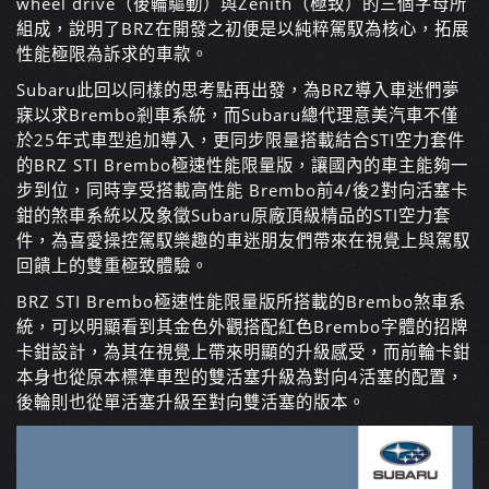
wheel drive（後輪驅動）與Zenith（極致）的三個字母所
組成，說明了BRZ在開發之初便是以純粹駕馭為核心，拓展
性能極限為訴求的車款。
Subaru此回以同樣的思考點再出發，為BRZ導入車迷們夢
寐以求Brembo剎車系統，而Subaru總代理意美汽車不僅
於25年式車型追加導入，更同步限量搭載結合STI空力套件
的BRZ STI Brembo極速性能限量版，讓國內的車主能夠一
步到位，同時享受搭載高性能 Brembo前4/後2對向活塞卡
鉗的煞車系統以及象徵Subaru原廠頂級精品的STI空力套
件，為喜愛操控駕馭樂趣的車迷朋友們帶來在視覺上與駕馭
回饋上的雙重極致體驗。
BRZ STI Brembo極速性能限量版所搭載的Brembo煞車系
統，可以明顯看到其金色外觀搭配紅色Brembo字體的招牌
卡鉗設計，為其在視覺上帶來明顯的升級感受，而前輪卡鉗
本身也從原本標準車型的雙活塞升級為對向4活塞的配置，
後輪則也從單活塞升級至對向雙活塞的版本。