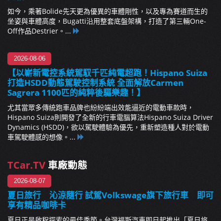
如今，乘著Bolide先天更為優異的車體剛性，以及專為賽道而生的
坐姿與車體高度，Bugatti沿用整套底盤架構，打造了第三輛One-
Off作品Destrier。...
2026-08-06
【以嶄新電控系統駕馭千匹純電超跑！Hispano Suiza
打造HSDD動態駕駛控制系統 全面解放Carmen
Sagrera 1100匹的純粹後驅樂趣！】
尤其當眾多傳統跑車品牌也紛紛端出效能逼近的電動車款時，
Hispano Suiza則開發了全新的行車電腦算法Hispano Suiza Driver
Dynamics (HSDD)，欲以駕駛體驗為優先，重新塑造種人對於電動
車駕駛體感的想像。...
TCar.TV
車廠動態
2026-08-07
夏日旅行 沁涼隨行 試駕Volkswage旗下旅行車 即可
享有精品咖啡卡
夏日正是啟程探索的最佳季節。台灣福斯汽車即日起推出「夏日旅