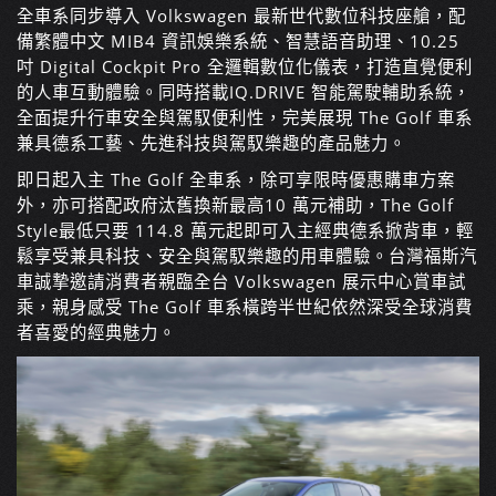
全車系同步導入 Volkswagen 最新世代數位科技座艙，配
備繁體中文 MIB4 資訊娛樂系統、智慧語音助理、10.25
吋 Digital Cockpit Pro 全邏輯數位化儀表，打造直覺便利
的人車互動體驗。同時搭載IQ.DRIVE 智能駕駛輔助系統，
全面提升行車安全與駕馭便利性，完美展現 The Golf 車系
兼具德系工藝、先進科技與駕馭樂趣的產品魅力。
即日起入主 The Golf 全車系，除可享限時優惠購車方案
外，亦可搭配政府汰舊換新最高10 萬元補助，The Golf
Style最低只要 114.8 萬元起即可入主經典德系掀背車，輕
鬆享受兼具科技、安全與駕馭樂趣的用車體驗。台灣福斯汽
車誠摯邀請消費者親臨全台 Volkswagen 展示中心賞車試
乘，親身感受 The Golf 車系橫跨半世紀依然深受全球消費
者喜愛的經典魅力。