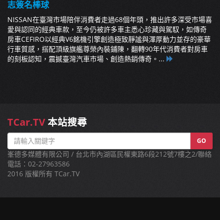
志簽名棒球
NISSAN在臺灣市場陪伴消費者走過68個年頭，推出許多深受市場喜
愛與認同的經典車款，至今仍被許多車主悉心珍藏與駕馭，如傳奇
房車CEFIRO以經典V6銘機引擎創造極致靜謐與渾厚動力並存的豪華
行車質感，搭配頂級旗艦尊榮內裝鋪陳，翻轉90年代消費者對房車
的刻板認知，震撼臺灣汽車市場、創造熱銷傳奇。...
TCar.TV
本站搜尋
GO
峯德多媒體有限公司 / 台北市內湖區民權東路6段212號7樓之2/聯絡
電話：02-27963586
2016 版權所有 TCar.TV