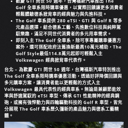
歡慶 GTI 問世 50 週年，台灣福斯汽車推出 The
Golf 全車系限時購車優惠，以實際回饋讓更多消費者
輕鬆體驗德系掀背車的經典魅力與先進科技。
The Golf 車系提供 280 eTSI、GTI 與 Golf R 等多
元產品選擇，結合德系工藝、先進數位科技與純粹駕
馭樂趣，滿足不同世代消費者的多元用車需求。
即刻入主 The Golf 全車系，除可享專屬購車優惠方
案外，還可搭配政府汰舊換新最高10萬元補助，The
Golf Style最低114.8萬元起即可輕鬆入主
Volkswagen 經典掀背車代表作。
台北 – 為歡慶 GTI 問世 50 週年，台灣福斯汽車特別推出
The Golf 全車系限時購車優惠活動，透過好評降價回饋與
多元購車方案，讓消費者能以更輕鬆的方式入主
Volkswagen 最具代表性的經典車系。無論是兼顧節能效
率與舒適駕馭的 eTSI 車型、傳承 GTI 性能精神的經典鋼
砲，或擁有強悍動力與四輪驅動科技的 Golf R 車型，皆充
分展現 The Golf 車系歷久彌新的產品魅力與德系工藝精
髓。