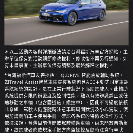
＊以上活動內容與詳細辦法請洽台灣福斯汽車官方網站，主
辦單位保有對活動細節修改權利，修改後不再另行通知，如
有未盡事宜，主辦單位保有調整及最終解釋之權利。
*台灣福斯汽車友善提醒，IQ.DRIVE 智能駕駛輔助系統，
如Travel Assist智慧車陣穿梭系統包含ACC主動式固定車距
巡航系統的設計，是在正常行駛狀況下協助駕駛人。此輔助
系統提供有限的辨識度及控制性能，難以有效辨識靜止或低
速移動之車輛（包含國道施工緩撞車），因此不可過度依賴
此系統，駕駛人仍應隨時注意車輛周圍狀況及小心駕駛；使
用前請閱讀車主使用手冊，確認各系統的特徵及操作方式。
依據法規，台灣目前僅開放駕駛輔助車輛，尚未開放自動駕
駛，故駕駛者應依規定手握方向盤操控及隨時注意行車狀