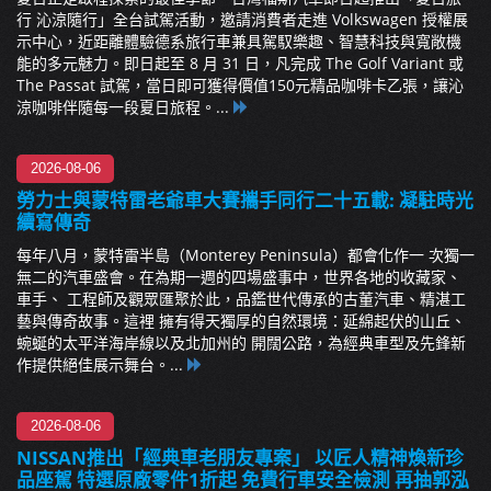
行 沁涼隨行」全台試駕活動，邀請消費者走進 Volkswagen 授權展
示中心，近距離體驗德系旅行車兼具駕馭樂趣、智慧科技與寬敞機
能的多元魅力。即日起至 8 月 31 日，凡完成 The Golf Variant 或
The Passat 試駕，當日即可獲得價值150元精品咖啡卡乙張，讓沁
涼咖啡伴隨每一段夏日旅程。...
2026-08-06
勞力士與蒙特雷老爺車大賽攜手同行二十五載: 凝駐時光
續寫傳奇
每年八月，蒙特雷半島（Monterey Peninsula）都會化作一 次獨一
無二的汽車盛會。在為期一週的四場盛事中，世界各地的收藏家、
車手、 工程師及觀眾匯聚於此，品鑑世代傳承的古董汽車、精湛工
藝與傳奇故事。這裡 擁有得天獨厚的自然環境：延綿起伏的山丘、
蜿蜒的太平洋海岸線以及北加州的 開闊公路，為經典車型及先鋒新
作提供絕佳展示舞台。...
2026-08-06
NISSAN推出「經典車老朋友專案」 以匠人精神煥新珍
品座駕 特選原廠零件1折起 免費行車安全檢測 再抽郭泓