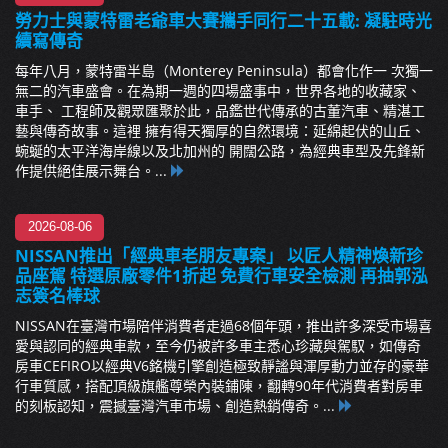
勞力士與蒙特雷老爺車大賽攜手同行二十五載: 凝駐時光
續寫傳奇
每年八月，蒙特雷半島（Monterey Peninsula）都會化作一 次獨一
無二的汽車盛會。在為期一週的四場盛事中，世界各地的收藏家、
車手、 工程師及觀眾匯聚於此，品鑑世代傳承的古董汽車、精湛工
藝與傳奇故事。這裡 擁有得天獨厚的自然環境：延綿起伏的山丘、
蜿蜒的太平洋海岸線以及北加州的 開闊公路，為經典車型及先鋒新
作提供絕佳展示舞台。...
2026-08-06
NISSAN推出「經典車老朋友專案」 以匠人精神煥新珍
品座駕 特選原廠零件1折起 免費行車安全檢測 再抽郭泓
志簽名棒球
NISSAN在臺灣市場陪伴消費者走過68個年頭，推出許多深受市場喜
愛與認同的經典車款，至今仍被許多車主悉心珍藏與駕馭，如傳奇
房車CEFIRO以經典V6銘機引擎創造極致靜謐與渾厚動力並存的豪華
行車質感，搭配頂級旗艦尊榮內裝鋪陳，翻轉90年代消費者對房車
的刻板認知，震撼臺灣汽車市場、創造熱銷傳奇。...