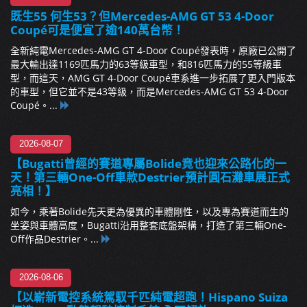
既生55 何生53？但Mercedes-AMG GT 53 4-Door
Coupé可是便宜了逾140萬台幣！
全新純電Mercedes-AMG GT 4-Door Coupé發表時，原廠已公開了
最大輸出達1169匹馬力的63等級車型，和816匹馬力的55等級車
型，而這天，AMG GT 4-Door Coupé車系進一步拓展了更入門版本
的車型，但它並不是43等級，而是Mercedes-AMG GT 53 4-Door
Coupé。...
2026-08-07
【Bugatti曾經的賽道專屬Bolide竟也迎來公路化的一
天！第三輛One-Off車款Destrier預計圓石灘車展正式
亮相！】
如今，乘著Bolide先天更為優異的車體剛性，以及專為賽道而生的
坐姿與車體高度，Bugatti沿用整套底盤架構，打造了第三輛One-
Off作品Destrier。...
2026-08-06
【以嶄新電控系統駕馭千匹純電超跑！Hispano Suiza