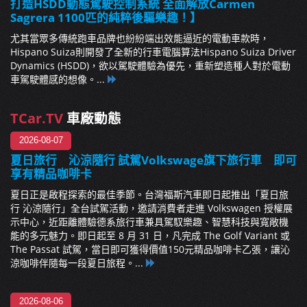
打造HSDD動態駕駛控制系統 全面解放Carmen
Sagrera 1100匹的純粹後驅樂趣！】
尤其當眾多傳統跑車品牌也紛紛端出效能逼近的電動車款時，
Hispano Suiza則開發了全新的行車電腦算法Hispano Suiza Driver
Dynamics (HSDD)，欲以駕駛體驗為優先，重新塑造種人對於電動
車駕駛體感的想像。...
TCar.TV
車廠動態
2026-08-07
夏日旅行 沁涼隨行 試駕Volkswage旗下旅行車 即可
享有精品咖啡卡
夏日正是啟程探索的最佳季節。台灣福斯汽車即日起推出「夏日旅
行 沁涼隨行」全台試駕活動，邀請消費者走進 Volkswagen 授權展
示中心，近距離體驗德系旅行車兼具駕馭樂趣、智慧科技與寬敞機
能的多元魅力。即日起至 8 月 31 日，凡完成 The Golf Variant 或
The Passat 試駕，當日即可獲得價值150元精品咖啡卡乙張，讓沁
涼咖啡伴隨每一段夏日旅程。...
2026-08-06