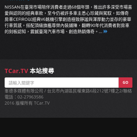
NISSAN在臺灣市場陪伴消費者走過68個年頭，推出許多深受市場喜
愛與認同的經典車款，至今仍被許多車主悉心珍藏與駕馭，如傳奇
房車CEFIRO以經典V6銘機引擎創造極致靜謐與渾厚動力並存的豪華
行車質感，搭配頂級旗艦尊榮內裝鋪陳，翻轉90年代消費者對房車
的刻板認知，震撼臺灣汽車市場、創造熱銷傳奇。...
TCar.TV
本站搜尋
GO
峯德多媒體有限公司 / 台北市內湖區民權東路6段212號7樓之2/聯絡
電話：02-27963586
2016 版權所有 TCar.TV