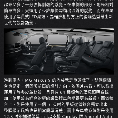
起來又多了一分強悍剛毅的感覺。在車側的部分，則是相對
簡單許多，只運用了少許線條勾勒出流線的感覺。而在車尾
使用了連貫式LED尾燈，為輪廓相對方正的後廂造型帶出新
世代的設計語彙。
進到車內，
MG Maxus 9 的
內裝就是重頭戲了，整個儀錶
台也是走一個簡潔前衛的設計方向，依圖片來看，可以看出
運用了許多皮革材質，且具有 64 種顏色的環境照明系統，
加上使用較為鮮亮的縫線讓整體車內變得更為新穎。而儀錶
台上，則是使用了一個 ７ 英吋的平板從儀錶台獨立出來，
整體顯示風格也是相當簡單清楚；而中央車載系統則是使用
12.3 吋的觸碰螢幕，可以支援 Carplay 跟 Android Auto