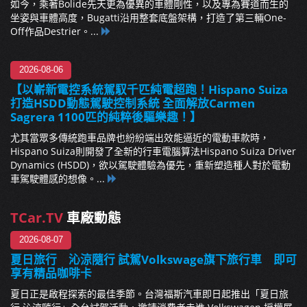
如今，乘著Bolide先天更為優異的車體剛性，以及專為賽道而生的
坐姿與車體高度，Bugatti沿用整套底盤架構，打造了第三輛One-
Off作品Destrier。...
2026-08-06
【以嶄新電控系統駕馭千匹純電超跑！Hispano Suiza
打造HSDD動態駕駛控制系統 全面解放Carmen
Sagrera 1100匹的純粹後驅樂趣！】
尤其當眾多傳統跑車品牌也紛紛端出效能逼近的電動車款時，
Hispano Suiza則開發了全新的行車電腦算法Hispano Suiza Driver
Dynamics (HSDD)，欲以駕駛體驗為優先，重新塑造種人對於電動
車駕駛體感的想像。...
TCar.TV
車廠動態
2026-08-07
夏日旅行 沁涼隨行 試駕Volkswage旗下旅行車 即可
享有精品咖啡卡
夏日正是啟程探索的最佳季節。台灣福斯汽車即日起推出「夏日旅