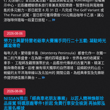
行 沁涼隨行」全台試駕活動，邀請消費者走進 Volkswagen 授權展
示中心，近距離體驗德系旅行車兼具駕馭樂趣、智慧科技與寬敞機
能的多元魅力。即日起至 8 月 31 日，凡完成 The Golf Variant 或
The Passat 試駕，當日即可獲得價值150元精品咖啡卡乙張，讓沁
涼咖啡伴隨每一段夏日旅程。...
2026-08-06
勞力士與蒙特雷老爺車大賽攜手同行二十五載: 凝駐時光
續寫傳奇
每年八月，蒙特雷半島（Monterey Peninsula）都會化作一 次獨一
無二的汽車盛會。在為期一週的四場盛事中，世界各地的收藏家、
車手、 工程師及觀眾匯聚於此，品鑑世代傳承的古董汽車、精湛工
藝與傳奇故事。這裡 擁有得天獨厚的自然環境：延綿起伏的山丘、
蜿蜒的太平洋海岸線以及北加州的 開闊公路，為經典車型及先鋒新
作提供絕佳展示舞台。...
2026-08-06
NISSAN推出「經典車老朋友專案」 以匠人精神煥新珍
品座駕 特選原廠零件1折起 免費行車安全檢測 再抽郭泓
志簽名棒球