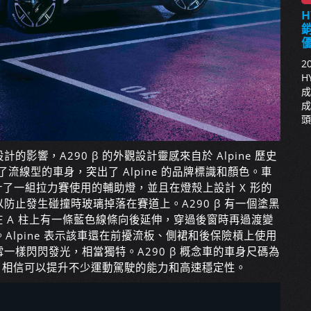
H
銷
2
H
成
成
頭
響，A290 β 的外觀設計靈感來自於 Alpine 歷史
用了流線型的車身，突出了 Alpine 的品牌標識和顏色。車
計了一組拉力賽使用的輔助燈，並且在燈殼上設計 X 形的
止發生碰撞時玻璃掉落在賽道上。A290 β 有一個塗黑
且在 A 柱上有一條藍色線條向後延伸，穿過後窗時再過渡變
。Alpine 表示該車還在前擾流板、側裙和後保險槓上使用
樣閃閃發光，相當獨特。A290 β 概念車的車身尺碼為
的輪距，相信可以提升不少運動駕駛的能力和高速穩定性。