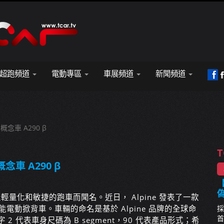
超跑頻道
電動專區
車展頻道
新聞頻道
動概念車 A290 β
T
概念車 A290 β
【
以生產輕量化和敏捷的跑車而聞名。近日， Alpine 發表了一款
能電動掀背車。車輛的命名是基於 Alpine 品牌的全球命
採
首
 代表車身尺碼為 B segment，90 代表產品形式；希