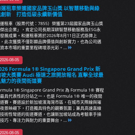
和運租車榮獲國家品牌玉山獎 以智慧移動與綠
能創新 打造低碳永續新價值
運租車（股票代號：7855）榮獲第23屆國家品牌玉山獎
傑出企業」，肯定公司長期深耕智慧移動服務及ESG永
發展成果。和運租車將於2026年8月11日正式掛牌上
，此次獲獎不僅彰顯品牌價值與創新實力，也為公司邁
資本市場的重要里程碑增添光彩。...
2026-08-05
026 Formula 1® Singapore Grand Prix 新
加坡大獎賽 Audi 極速之旅開放報名 直擊全球最
具魅力的夜間街道賽
ormula 1® Singapore Grand Prix 為 Formula 1® 賽程
最具代表性的分站之一，也是 Formula 1® 唯一的夜間
道賽。賽道設於新加坡濱海灣市區，在城市天際線與璀
夜景映襯下，打造獨具特色的觀賽氛圍；兼具高速直線
技術性彎道的街道賽道，也讓新加坡站成為考驗車手操
技巧、專注力與耐力的重要舞台，...
2026-08-05