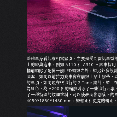
整體車身看起來相當緊湊，主要是受到雷諾車型設計的影
上的經典跑車，例如 A110 和 A310 。該車採
輛前頭除了配備一般LED頭燈之外，還另外多設
圖案，如同以前拉力賽車會在前燈上貼上膠帶，以防
的車頂，如同現在很流行的 2 Tone 設計，並
為紅色，為 A290 β 的輪廓增添了一些流行元素
了一種特殊的紋理塗料，可以使表面像剛落下的雪一
4050*1850*1480 mm，短軸距和更寬