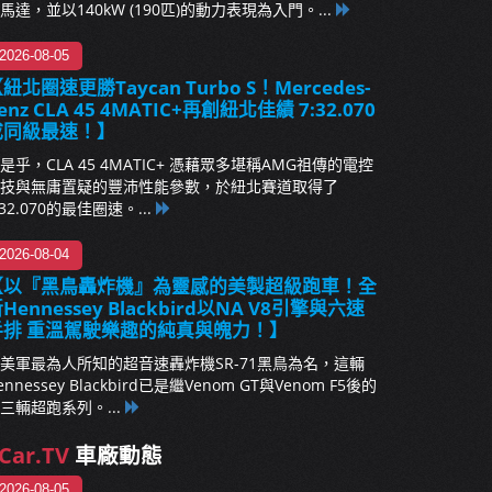
馬達，並以140kW (190匹)的動力表現為入門。...
2026-08-05
紐北圈速更勝Taycan Turbo S！Mercedes-
enz CLA 45 4MATIC+再創紐北佳績 7:32.070
成同級最速！】
是乎，CLA 45 4MATIC+ 憑藉眾多堪稱AMG祖傳的電控
技與無庸置疑的豐沛性能參數，於紐北賽道取得了
:32.070的最佳圈速。...
2026-08-04
【以『黑鳥轟炸機』為靈感的美製超級跑車！全
Hennessey Blackbird以NA V8引擎與六速
手排 重溫駕駛樂趣的純真與魄力！】
美軍最為人所知的超音速轟炸機SR-71黑鳥為名，這輛
ennessey Blackbird已是繼Venom GT與Venom F5後的
三輛超跑系列。...
Car.TV
車廠動態
2026-08-05