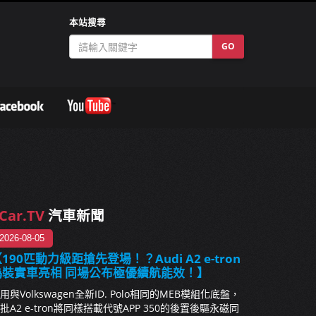
本站搜尋
GO
Car.TV
汽車新聞
2026-08-05
190匹動力級距搶先登場！？Audi A2 e-tron
偽裝實車亮相 同場公布極優續航能效！】
用與Volkswagen全新ID. Polo相同的MEB模組化底盤，
批A2 e-tron將同樣搭載代號APP 350的後置後驅永磁同