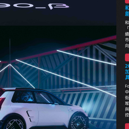
和
「
續
市
向
2
F
中
街
璨
與
控