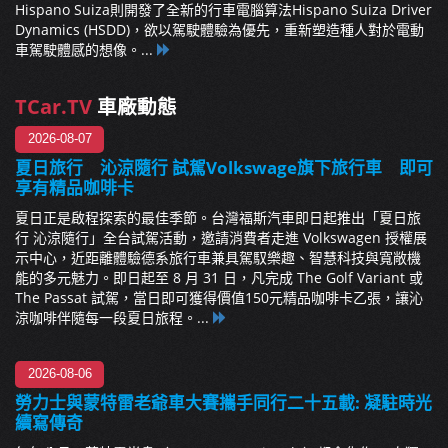
Hispano Suiza則開發了全新的行車電腦算法Hispano Suiza Driver
Dynamics (HSDD)，欲以駕駛體驗為優先，重新塑造種人對於電動
車駕駛體感的想像。...
TCar.TV
車廠動態
2026-08-07
夏日旅行 沁涼隨行 試駕Volkswage旗下旅行車 即可
享有精品咖啡卡
夏日正是啟程探索的最佳季節。台灣福斯汽車即日起推出「夏日旅
行 沁涼隨行」全台試駕活動，邀請消費者走進 Volkswagen 授權展
示中心，近距離體驗德系旅行車兼具駕馭樂趣、智慧科技與寬敞機
能的多元魅力。即日起至 8 月 31 日，凡完成 The Golf Variant 或
The Passat 試駕，當日即可獲得價值150元精品咖啡卡乙張，讓沁
涼咖啡伴隨每一段夏日旅程。...
2026-08-06
勞力士與蒙特雷老爺車大賽攜手同行二十五載: 凝駐時光
續寫傳奇