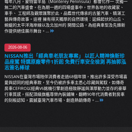
每年八月，蒙特雷半島（Monterey Peninsula）都會化作一 次獨一
無二的汽車盛會。在為期一週的四場盛事中，世界各地的收藏家、
車手、 工程師及觀眾匯聚於此，品鑑世代傳承的古董汽車、精湛工
藝與傳奇故事。這裡 擁有得天獨厚的自然環境：延綿起伏的山丘、
蜿蜒的太平洋海岸線以及北加州的 開闊公路，為經典車型及先鋒新
作提供絕佳展示舞台。...
2026-08-06
NISSAN推出「經典車老朋友專案」 以匠人精神煥新珍
品座駕 特選原廠零件1折起 免費行車安全檢測 再抽郭泓
志簽名棒球
NISSAN在臺灣市場陪伴消費者走過68個年頭，推出許多深受市場喜
愛與認同的經典車款，至今仍被許多車主悉心珍藏與駕馭，如傳奇
房車CEFIRO以經典V6銘機引擎創造極致靜謐與渾厚動力並存的豪華
行車質感，搭配頂級旗艦尊榮內裝鋪陳，翻轉90年代消費者對房車
的刻板認知，震撼臺灣汽車市場、創造熱銷傳奇。...