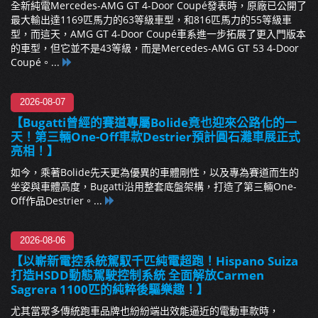
全新純電Mercedes-AMG GT 4-Door Coupé發表時，原廠已公開了
最大輸出達1169匹馬力的63等級車型，和816匹馬力的55等級車
型，而這天，AMG GT 4-Door Coupé車系進一步拓展了更入門版本
的車型，但它並不是43等級，而是Mercedes-AMG GT 53 4-Door
Coupé。...
2026-08-07
【Bugatti曾經的賽道專屬Bolide竟也迎來公路化的一
天！第三輛One-Off車款Destrier預計圓石灘車展正式
亮相！】
如今，乘著Bolide先天更為優異的車體剛性，以及專為賽道而生的
坐姿與車體高度，Bugatti沿用整套底盤架構，打造了第三輛One-
Off作品Destrier。...
2026-08-06
【以嶄新電控系統駕馭千匹純電超跑！Hispano Suiza
打造HSDD動態駕駛控制系統 全面解放Carmen
Sagrera 1100匹的純粹後驅樂趣！】
尤其當眾多傳統跑車品牌也紛紛端出效能逼近的電動車款時，