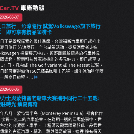
Car.TV
車廠動態
2026-08-07
日旅行 沁涼隨行 試駕Volkswage旗下旅行
車 即可享有精品咖啡卡
日正是啟程探索的最佳季節。台灣福斯汽車即日起推出
夏日旅行 沁涼隨行」全台試駕活動，邀請消費者走進
olkswagen 授權展示中心，近距離體驗德系旅行車兼具
馭樂趣、智慧科技與寬敞機能的多元魅力。即日起至 8
 31 日，凡完成 The Golf Variant 或 The Passat 試駕，
日即可獲得價值150元精品咖啡卡乙張，讓沁涼咖啡伴隨
一段夏日旅程。...
2026-08-06
勞力士與蒙特雷老爺車大賽攜手同行二十五載:
凝駐時光 續寫傳奇
年八月，蒙特雷半島（Monterey Peninsula）都會化作
 次獨一無二的汽車盛會。在為期一週的四場盛事中，世
各地的收藏家、車手、 工程師及觀眾匯聚於此，品鑑世
傳承的古董汽車、精湛工藝與傳奇故事。這裡 擁有得天