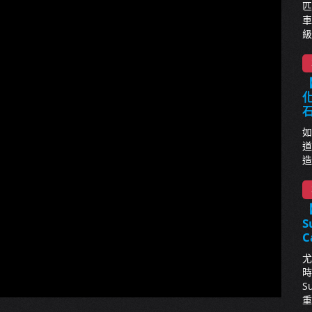
匹
車
級
【
化
如
道
造
S
C
尤
時
S
重