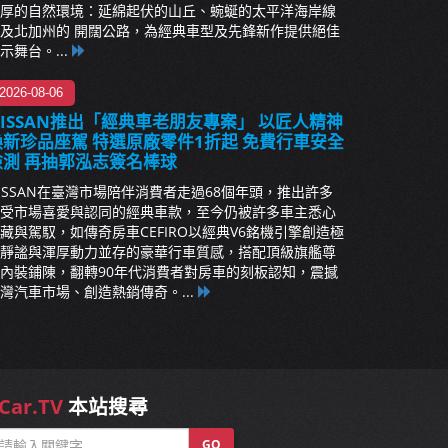
厚的自然環境：延綿起伏的山丘、蜿蜒的太平洋海岸線
及北加州的 開闊公路，為經典車型及先鋒新作提供絕佳
示舞台。...
2026-08-06
NISSAN推出「經典車老朋友專案」 以匠人精神
煥新珍品座駕 特選原廠零件1折起 免費行車安全
檢測 再抽郭泓志簽名棒球
ISSAN在臺灣市場陪伴消費者走過68個年頭，推出許多
受市場喜愛與認同的經典車款，至今仍被許多車主悉心
藏與駕馭，如傳奇房車CEFIRO以經典V6銘機引擎創造極
靜謐與渾厚動力並存的豪華行車質感，搭配頂級旗艦尊
內裝鋪陳，翻轉90年代消費者對房車的刻板認知，震撼
灣汽車市場、創造熱銷傳奇。...
Car.TV
本站搜尋
GO