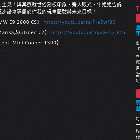
的主見！與其遷就世俗刻板印象、旁人眼光，牛姐姐告訴
T
逐步譜寫專屬於你我的玩車體驗與未來目標！
BMW E9 2800 CS】
https://youtu.be/ss-P-e5wf80
夏
arisa與Citroen C2】
https://youtu.be/mjvGE5ZJP5Y
enti Mini Cooper 1300】
夏
「
V
駕
月
當
每
每
一
界
代