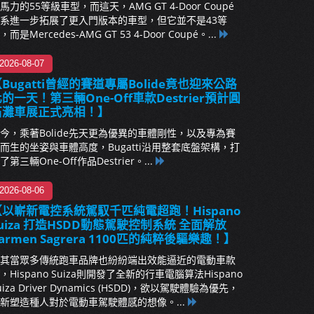
馬力的55等級車型，而這天，AMG GT 4-Door Coupé
系進一步拓展了更入門版本的車型，但它並不是43等
，而是Mercedes-AMG GT 53 4-Door Coupé。...
2026-08-07
Bugatti曾經的賽道專屬Bolide竟也迎來公路
的一天！第三輛One-Off車款Destrier預計圓
石灘車展正式亮相！】
今，乘著Bolide先天更為優異的車體剛性，以及專為賽
而生的坐姿與車體高度，Bugatti沿用整套底盤架構，打
了第三輛One-Off作品Destrier。...
2026-08-06
【以嶄新電控系統駕馭千匹純電超跑！Hispano
uiza 打造HSDD動態駕駛控制系統 全面解放
armen Sagrera 1100匹的純粹後驅樂趣！】
其當眾多傳統跑車品牌也紛紛端出效能逼近的電動車款
，Hispano Suiza則開發了全新的行車電腦算法Hispano
uiza Driver Dynamics (HSDD)，欲以駕駛體驗為優先，
新塑造種人對於電動車駕駛體感的想像。...