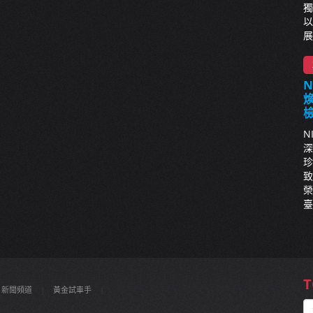
獨
以
展
N
深
珍
致
榮
臺
T
新聞頻道
|
黃金試車手
|