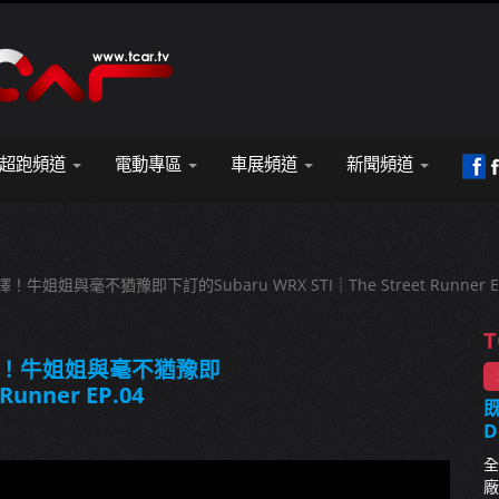
超跑頻道
電動專區
車展頻道
新聞頻道
姐與毫不猶豫即下訂的Subaru WRX STI｜The Street Runner EP
T
擇！牛姐姐與毫不猶豫即
Runner EP.04
既
D
全
廠