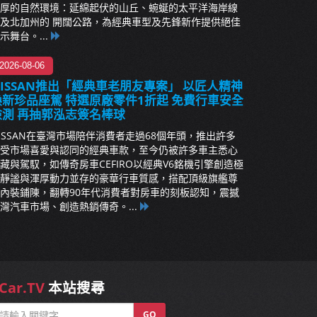
厚的自然環境：延綿起伏的山丘、蜿蜒的太平洋海岸線
及北加州的 開闊公路，為經典車型及先鋒新作提供絕佳
示舞台。...
2026-08-06
NISSAN推出「經典車老朋友專案」 以匠人精神
煥新珍品座駕 特選原廠零件1折起 免費行車安全
檢測 再抽郭泓志簽名棒球
ISSAN在臺灣市場陪伴消費者走過68個年頭，推出許多
受市場喜愛與認同的經典車款，至今仍被許多車主悉心
藏與駕馭，如傳奇房車CEFIRO以經典V6銘機引擎創造極
靜謐與渾厚動力並存的豪華行車質感，搭配頂級旗艦尊
內裝鋪陳，翻轉90年代消費者對房車的刻板認知，震撼
灣汽車市場、創造熱銷傳奇。...
Car.TV
本站搜尋
GO