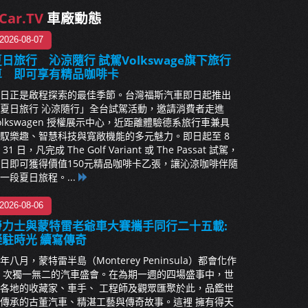
Car.TV
車廠動態
2026-08-07
日旅行 沁涼隨行 試駕Volkswage旗下旅行
車 即可享有精品咖啡卡
日正是啟程探索的最佳季節。台灣福斯汽車即日起推出
夏日旅行 沁涼隨行」全台試駕活動，邀請消費者走進
olkswagen 授權展示中心，近距離體驗德系旅行車兼具
馭樂趣、智慧科技與寬敞機能的多元魅力。即日起至 8
 31 日，凡完成 The Golf Variant 或 The Passat 試駕，
日即可獲得價值150元精品咖啡卡乙張，讓沁涼咖啡伴隨
一段夏日旅程。...
2026-08-06
勞力士與蒙特雷老爺車大賽攜手同行二十五載:
凝駐時光 續寫傳奇
年八月，蒙特雷半島（Monterey Peninsula）都會化作
 次獨一無二的汽車盛會。在為期一週的四場盛事中，世
各地的收藏家、車手、 工程師及觀眾匯聚於此，品鑑世
傳承的古董汽車、精湛工藝與傳奇故事。這裡 擁有得天