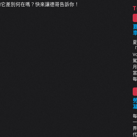
認識的它差別何在嗎？快來讓德哥告訴你！
T
夏
夏
「
V
駕
月
當
每
每
一
界
代