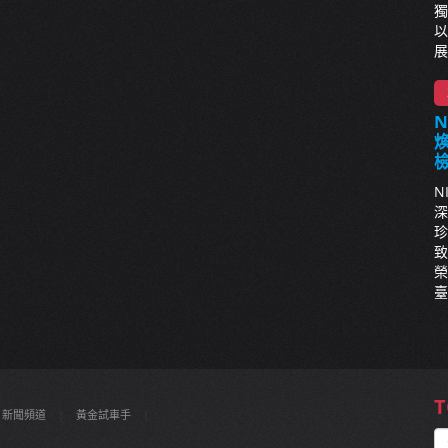
獨
以
展
N
深
珍
致
榮
臺
T
新聞頻道
|
黃金試車手
|