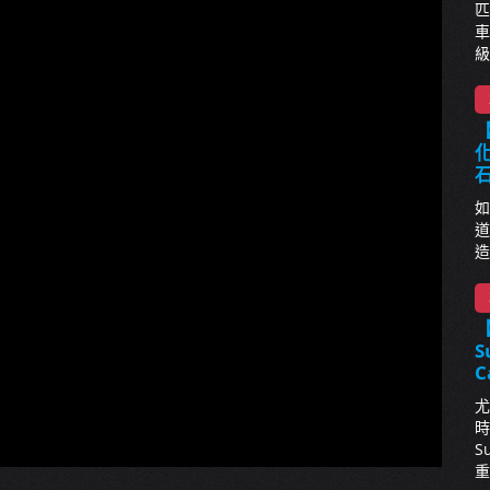
匹
車
級
【
化
如
道
造
S
C
尤
時
S
重