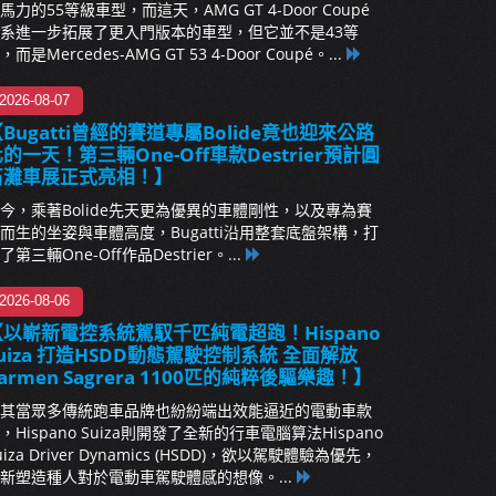
馬力的55等級車型，而這天，AMG GT 4-Door Coupé
系進一步拓展了更入門版本的車型，但它並不是43等
，而是Mercedes-AMG GT 53 4-Door Coupé。...
2026-08-07
Bugatti曾經的賽道專屬Bolide竟也迎來公路
的一天！第三輛One-Off車款Destrier預計圓
石灘車展正式亮相！】
今，乘著Bolide先天更為優異的車體剛性，以及專為賽
而生的坐姿與車體高度，Bugatti沿用整套底盤架構，打
了第三輛One-Off作品Destrier。...
2026-08-06
【以嶄新電控系統駕馭千匹純電超跑！Hispano
uiza 打造HSDD動態駕駛控制系統 全面解放
armen Sagrera 1100匹的純粹後驅樂趣！】
其當眾多傳統跑車品牌也紛紛端出效能逼近的電動車款
，Hispano Suiza則開發了全新的行車電腦算法Hispano
uiza Driver Dynamics (HSDD)，欲以駕駛體驗為優先，
新塑造種人對於電動車駕駛體感的想像。...