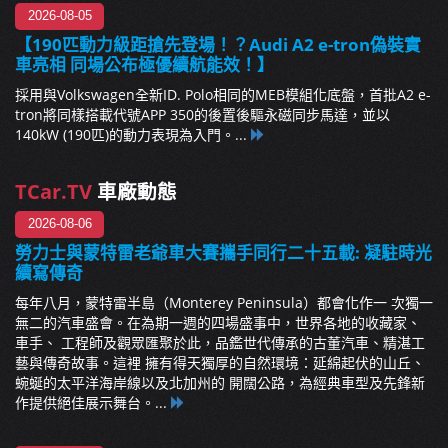
2026-08-05
【190匹動力級距搶先登場！？Audi A2 e-tron偽裝實
車亮相 同場公布極優續航能效！】
採用與Volkswagen全新ID. Polo相同的MEB模組化底盤，首批A2 e-
tron將同樣搭載代號APP 350的後置後驅永磁同步馬達，並以
140kW (190匹)的動力表現為入門。...
TCar.TV
車廠動態
2026-08-06
勞力士與蒙特雷老爺車大賽攜手同行二十五載: 凝駐時光
續寫傳奇
每年八月，蒙特雷半島（Monterey Peninsula）都會化作一 次獨一
無二的汽車盛會。在為期一週的四場盛事中，世界各地的收藏家、
車手、 工程師及觀眾匯聚於此，品鑑世代傳承的古董汽車、精湛工
藝與傳奇故事。這裡 擁有得天獨厚的自然環境：延綿起伏的山丘、
蜿蜒的太平洋海岸線以及北加州的 開闊公路，為經典車型及先鋒新
作提供絕佳展示舞台。...