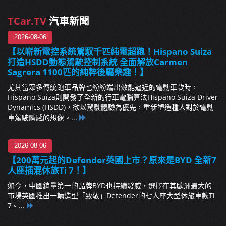
TCar.TV
汽車新聞
2026-08-06
【以嶄新電控系統駕馭千匹純電超跑！Hispano Suiza
打造HSDD動態駕駛控制系統 全面解放Carmen
Sagrera 1100匹的純粹後驅樂趣！】
尤其當眾多傳統跑車品牌也紛紛端出效能逼近的電動車款時，
Hispano Suiza則開發了全新的行車電腦算法Hispano Suiza Driver
Dynamics (HSDD)，欲以駕駛體驗為優先，重新塑造種人對於電動
車駕駛體感的想像。...
2026-08-06
【200萬元起的Defender英國上市？原來是BYD 全新7
人座插混休旅Ti 7！】
如今，中國銷量第一的品牌BYD也持續發威，選擇在其歐洲最大的
市場英國推出一輛造型「致敬」Defender的七人座大型休旅車款Ti
7。...