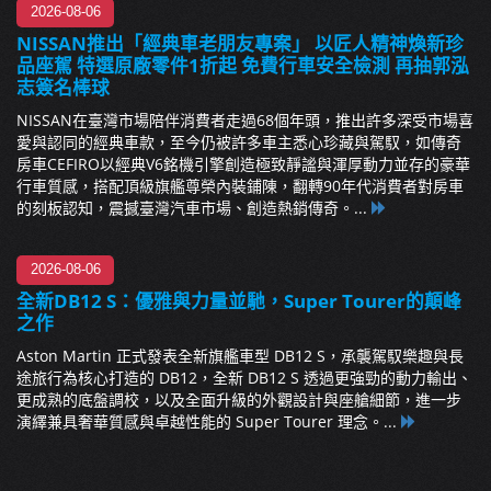
2026-08-06
NISSAN推出「經典車老朋友專案」 以匠人精神煥新珍
品座駕 特選原廠零件1折起 免費行車安全檢測 再抽郭泓
志簽名棒球
NISSAN在臺灣市場陪伴消費者走過68個年頭，推出許多深受市場喜
愛與認同的經典車款，至今仍被許多車主悉心珍藏與駕馭，如傳奇
房車CEFIRO以經典V6銘機引擎創造極致靜謐與渾厚動力並存的豪華
行車質感，搭配頂級旗艦尊榮內裝鋪陳，翻轉90年代消費者對房車
的刻板認知，震撼臺灣汽車市場、創造熱銷傳奇。...
2026-08-06
全新DB12 S：優雅與力量並馳，Super Tourer的顛峰
之作
Aston Martin 正式發表全新旗艦車型 DB12 S，承襲駕馭樂趣與長
途旅行為核心打造的 DB12，全新 DB12 S 透過更強勁的動力輸出、
更成熟的底盤調校，以及全面升級的外觀設計與座艙細節，進一步
演繹兼具奢華質感與卓越性能的 Super Tourer 理念。...