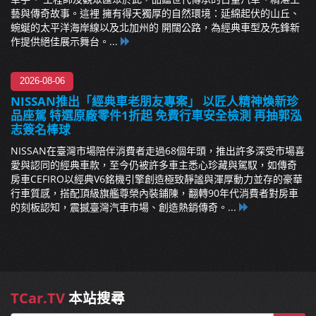
藝與傳奇故事。這裡 擁有得天獨厚的自然環境：延綿起伏的山丘、
蜿蜒的太平洋海岸線以及北加州的 開闊公路，為經典車型及先鋒新
作提供絕佳展示舞台。...
2026-08-06
NISSAN推出「經典車老朋友專案」 以匠人精神煥新珍
品座駕 特選原廠零件1折起 免費行車安全檢測 再抽郭泓
志簽名棒球
NISSAN在臺灣市場陪伴消費者走過68個年頭，推出許多深受市場喜
愛與認同的經典車款，至今仍被許多車主悉心珍藏與駕馭，如傳奇
房車CEFIRO以經典V6銘機引擎創造極致靜謐與渾厚動力並存的豪華
行車質感，搭配頂級旗艦尊榮內裝鋪陳，翻轉90年代消費者對房車
的刻板認知，震撼臺灣汽車市場、創造熱銷傳奇。...
TCar.TV
本站搜尋