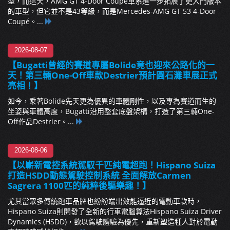
型，而這天，AMG GT 4-Door Coupé車系進一步拓展了更入門版本
的車型，但它並不是43等級，而是Mercedes-AMG GT 53 4-Door
Coupé。...
2026-08-07
【Bugatti曾經的賽道專屬Bolide竟也迎來公路化的一
天！第三輛One-Off車款Destrier預計圓石灘車展正式
亮相！】
如今，乘著Bolide先天更為優異的車體剛性，以及專為賽道而生的
坐姿與車體高度，Bugatti沿用整套底盤架構，打造了第三輛One-
Off作品Destrier。...
2026-08-06
【以嶄新電控系統駕馭千匹純電超跑！Hispano Suiza
打造HSDD動態駕駛控制系統 全面解放Carmen
Sagrera 1100匹的純粹後驅樂趣！】
尤其當眾多傳統跑車品牌也紛紛端出效能逼近的電動車款時，
Hispano Suiza則開發了全新的行車電腦算法Hispano Suiza Driver
Dynamics (HSDD)，欲以駕駛體驗為優先，重新塑造種人對於電動