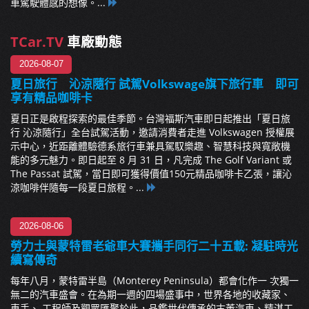
車駕駛體感的想像。...
TCar.TV
車廠動態
2026-08-07
夏日旅行 沁涼隨行 試駕Volkswage旗下旅行車 即可
享有精品咖啡卡
夏日正是啟程探索的最佳季節。台灣福斯汽車即日起推出「夏日旅
行 沁涼隨行」全台試駕活動，邀請消費者走進 Volkswagen 授權展
示中心，近距離體驗德系旅行車兼具駕馭樂趣、智慧科技與寬敞機
能的多元魅力。即日起至 8 月 31 日，凡完成 The Golf Variant 或
The Passat 試駕，當日即可獲得價值150元精品咖啡卡乙張，讓沁
涼咖啡伴隨每一段夏日旅程。...
2026-08-06
勞力士與蒙特雷老爺車大賽攜手同行二十五載: 凝駐時光
續寫傳奇
每年八月，蒙特雷半島（Monterey Peninsula）都會化作一 次獨一
無二的汽車盛會。在為期一週的四場盛事中，世界各地的收藏家、
車手、 工程師及觀眾匯聚於此，品鑑世代傳承的古董汽車、精湛工