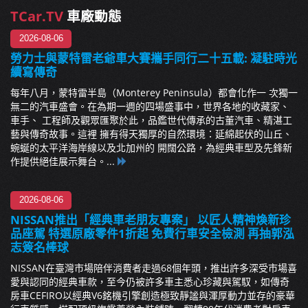
TCar.TV
車廠動態
2026-08-06
勞力士與蒙特雷老爺車大賽攜手同行二十五載: 凝駐時光
續寫傳奇
每年八月，蒙特雷半島（Monterey Peninsula）都會化作一 次獨一
無二的汽車盛會。在為期一週的四場盛事中，世界各地的收藏家、
車手、 工程師及觀眾匯聚於此，品鑑世代傳承的古董汽車、精湛工
藝與傳奇故事。這裡 擁有得天獨厚的自然環境：延綿起伏的山丘、
蜿蜒的太平洋海岸線以及北加州的 開闊公路，為經典車型及先鋒新
作提供絕佳展示舞台。...
2026-08-06
NISSAN推出「經典車老朋友專案」 以匠人精神煥新珍
品座駕 特選原廠零件1折起 免費行車安全檢測 再抽郭泓
志簽名棒球
NISSAN在臺灣市場陪伴消費者走過68個年頭，推出許多深受市場喜
愛與認同的經典車款，至今仍被許多車主悉心珍藏與駕馭，如傳奇
房車CEFIRO以經典V6銘機引擎創造極致靜謐與渾厚動力並存的豪華