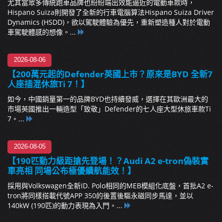
尤其當眾多傳統跑車品牌也紛紛端出效能逼近的電動車款時，
Hispano Suiza則開發了全新的行車電腦算法Hispano Suiza Driver
Dynamics (HSDD)，欲以駕駛體驗為優先，重新塑造種人對於電動
車駕駛體感的想像。...
2026-08-06
【200萬元起的Defender英國上市？原來是BYD 全新7
人座插混休旅Ti 7！】
如今，中國銷量第一的品牌BYD也持續發威，選擇在其歐洲最大的
市場英國推出一輛造型「致敬」Defender的七人座大型休旅車款Ti
7。...
2026-08-05
【190匹動力級距搶先登場！？Audi A2 e-tron偽裝實
車亮相 同場公布極優續航能效！】
採用與Volkswagen全新ID. Polo相同的MEB模組化底盤，首批A2 e-
tron將同樣搭載代號APP 350的後置後驅永磁同步馬達，並以
140kW (190匹)的動力表現為入門。...