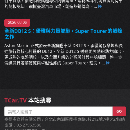
行車質感，搭配頂級旗艦尊榮內裝鋪陳，翻轉90年代消費者對房車
的刻板認知，震撼臺灣汽車市場、創造熱銷傳奇。...
2026-08-06
全新DB12 S：優雅與力量並馳，Super Tourer的顛峰
之作
Aston Martin 正式發表全新旗艦車型 DB12 S，承襲駕馭樂趣與長
途旅行為核心打造的 DB12，全新 DB12 S 透過更強勁的動力輸出、
更成熟的底盤調校，以及全面升級的外觀設計與座艙細節，進一步
演繹兼具奢華質感與卓越性能的 Super Tourer 理念。...
TCar.TV
本站搜尋
GO
峯德多媒體有限公司 / 台北市內湖區民權東路6段212號7樓之2/聯絡
電話：02-27963586