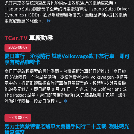
尤其當眾多傳統跑車品牌也紛紛端出效能逼近的電動車款時，
Hispano Suiza則開發了全新的行車電腦算法Hispano Suiza Driver
Dynamics (HSDD)，欲以駕駛體驗為優先，重新塑造種人對於電動
車駕駛體感的想像。...
TCar.TV
車廠動態
2026-08-07
夏日旅行 沁涼隨行 試駕Volkswage旗下旅行車 即可
享有精品咖啡卡
夏日正是啟程探索的最佳季節。台灣福斯汽車即日起推出「夏日旅
行 沁涼隨行」全台試駕活動，邀請消費者走進 Volkswagen 授權展
示中心，近距離體驗德系旅行車兼具駕馭樂趣、智慧科技與寬敞機
能的多元魅力。即日起至 8 月 31 日，凡完成 The Golf Variant 或
The Passat 試駕，當日即可獲得價值150元精品咖啡卡乙張，讓沁
涼咖啡伴隨每一段夏日旅程。...
2026-08-06
勞力士與蒙特雷老爺車大賽攜手同行二十五載: 凝駐時光
續寫傳奇