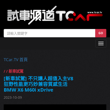
GO
Toggl
navig
TCar.TV 首頁
/ / 新車試駕
[新車試駕] 不只讓人超值入主V8
狂野性能更巧妙兼容質感生活
BMW X6 M60i xDrive
2023-10-09