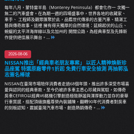
每年八月，蒙特雷半島（Monterey Peninsula）都會化作一 次獨一
無二的汽車盛會。在為期一週的四場盛事中，世界各地的收藏家、
車手、 工程師及觀眾匯聚於此，品鑑世代傳承的古董汽車、精湛工
藝與傳奇故事。這裡 擁有得天獨厚的自然環境：延綿起伏的山丘、
蜿蜒的太平洋海岸線以及北加州的 開闊公路，為經典車型及先鋒新
作提供絕佳展示舞台。...
2026-08-06
NISSAN推出「經典車老朋友專案」 以匠人精神煥新珍
品座駕 特選原廠零件1折起 免費行車安全檢測 再抽郭泓
志簽名棒球
NISSAN在臺灣市場陪伴消費者走過68個年頭，推出許多深受市場喜
愛與認同的經典車款，至今仍被許多車主悉心珍藏與駕馭，如傳奇
房車CEFIRO以經典V6銘機引擎創造極致靜謐與渾厚動力並存的豪華
行車質感，搭配頂級旗艦尊榮內裝鋪陳，翻轉90年代消費者對房車
的刻板認知，震撼臺灣汽車市場、創造熱銷傳奇。...