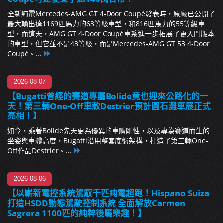
全新純電Mercedes-AMG GT 4-Door Coupé發表時，原廠已公開了
最大輸出達1169匹馬力的63等級車型，和816匹馬力的55等級車
型，而這天，AMG GT 4-Door Coupé車系進一步拓展了更入門版本
的車型，但它並不是43等級，而是Mercedes-AMG GT 53 4-Door
Coupé。...
2026-08-07
【Bugatti曾經的賽道專屬Bolide竟也迎來公路化的一
天！第三輛One-Off車款Destrier預計圓石灘車展正式
亮相！】
如今，乘著Bolide先天更為優異的車體剛性，以及專為賽道而生的
坐姿與車體高度，Bugatti沿用整套底盤架構，打造了第三輛One-
Off作品Destrier。...
2026-08-06
【以嶄新電控系統駕馭千匹純電超跑！Hispano Suiza
打造HSDD動態駕駛控制系統 全面解放Carmen
Sagrera 1100匹的純粹後驅樂趣！】