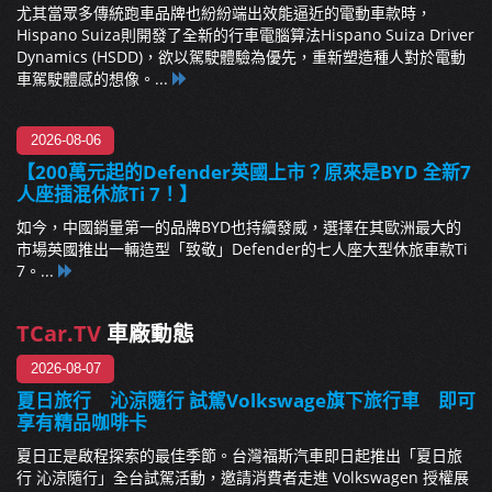
尤其當眾多傳統跑車品牌也紛紛端出效能逼近的電動車款時，
Hispano Suiza則開發了全新的行車電腦算法Hispano Suiza Driver
Dynamics (HSDD)，欲以駕駛體驗為優先，重新塑造種人對於電動
車駕駛體感的想像。...
2026-08-06
【200萬元起的Defender英國上市？原來是BYD 全新7
人座插混休旅Ti 7！】
如今，中國銷量第一的品牌BYD也持續發威，選擇在其歐洲最大的
市場英國推出一輛造型「致敬」Defender的七人座大型休旅車款Ti
7。...
TCar.TV
車廠動態
2026-08-07
夏日旅行 沁涼隨行 試駕Volkswage旗下旅行車 即可
享有精品咖啡卡
夏日正是啟程探索的最佳季節。台灣福斯汽車即日起推出「夏日旅
行 沁涼隨行」全台試駕活動，邀請消費者走進 Volkswagen 授權展