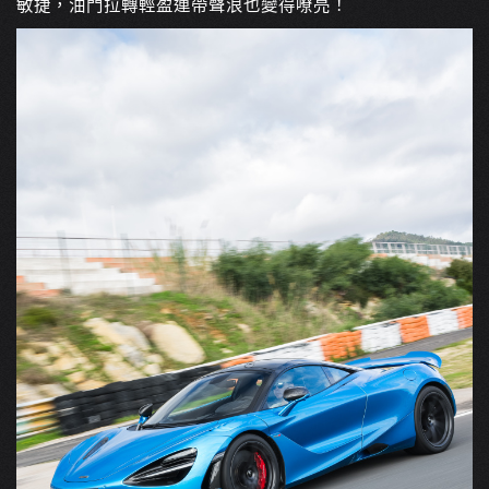
敏捷，油門拉轉輕盈連帶聲浪也變得嘹亮！