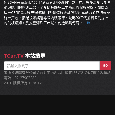
NISSAN在臺灣市場陪伴消費者走過68個年頭，推出許多深受市場喜
愛與認同的經典車款，至今仍被許多車主悉心珍藏與駕馭，如傳奇
房車CEFIRO以經典V6銘機引擎創造極致靜謐與渾厚動力並存的豪華
行車質感，搭配頂級旗艦尊榮內裝鋪陳，翻轉90年代消費者對房車
的刻板認知，震撼臺灣汽車市場、創造熱銷傳奇。...
TCar.TV
本站搜尋
GO
峯德多媒體有限公司 / 台北市內湖區民權東路6段212號7樓之2/聯絡
電話：02-27963586
2016 版權所有 TCar.TV