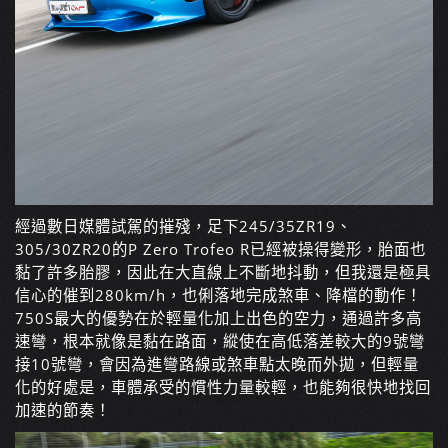
經過數日媒體試駕的摧殘，足下245/35ZR19、
305/30ZR20的P Zero Trofeo R已經被操得變形，胎面也
黏了許多胎膠，因此在大直線上不斷地抖動，但我還是極具
信心的催到280km/h，也俐落地完成煞車、降檔的動作！
750S最大的優勢在於輕量化加上出色的空力，通過許多高
速彎，根本就像是黏在路面，縱使在高低落差較大的9號彎
接10號彎，會因為進彎路線或煞車點太晚而外拋，但輕量
化的好處是，車體承受的慣性力量較輕，也能夠很快地找回
加速的節奏！