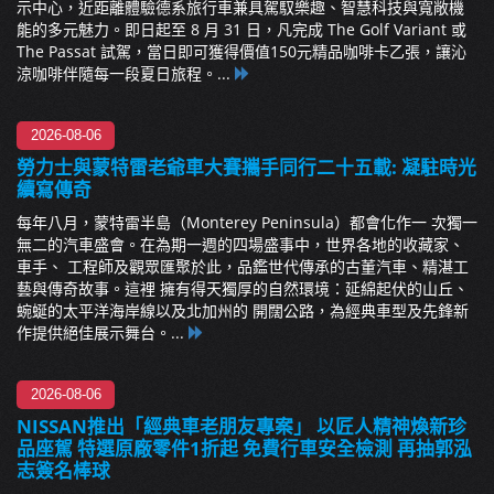
示中心，近距離體驗德系旅行車兼具駕馭樂趣、智慧科技與寬敞機
能的多元魅力。即日起至 8 月 31 日，凡完成 The Golf Variant 或
The Passat 試駕，當日即可獲得價值150元精品咖啡卡乙張，讓沁
涼咖啡伴隨每一段夏日旅程。...
2026-08-06
勞力士與蒙特雷老爺車大賽攜手同行二十五載: 凝駐時光
續寫傳奇
每年八月，蒙特雷半島（Monterey Peninsula）都會化作一 次獨一
無二的汽車盛會。在為期一週的四場盛事中，世界各地的收藏家、
車手、 工程師及觀眾匯聚於此，品鑑世代傳承的古董汽車、精湛工
藝與傳奇故事。這裡 擁有得天獨厚的自然環境：延綿起伏的山丘、
蜿蜒的太平洋海岸線以及北加州的 開闊公路，為經典車型及先鋒新
作提供絕佳展示舞台。...
2026-08-06
NISSAN推出「經典車老朋友專案」 以匠人精神煥新珍
品座駕 特選原廠零件1折起 免費行車安全檢測 再抽郭泓
志簽名棒球