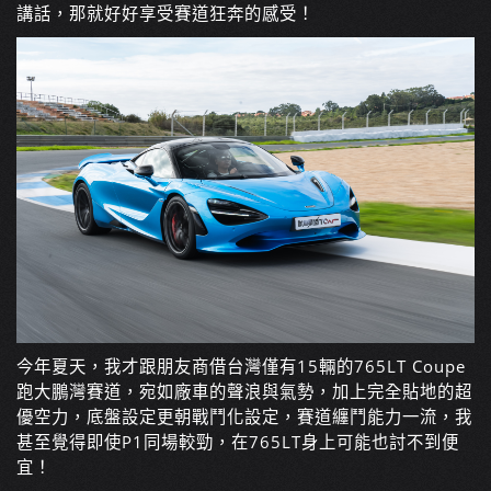
講話，那就好好享受賽道狂奔的感受！
今年夏天，我才跟朋友商借台灣僅有15輛的765LT Coupe
跑大鵬灣賽道，宛如廠車的聲浪與氣勢，加上完全貼地的超
優空力，底盤設定更朝戰鬥化設定，賽道纏鬥能力一流，我
甚至覺得即使P1同場較勁，在765LT身上可能也討不到便
宜！