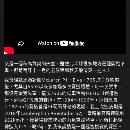
又是一個秋高氣爽的天氣，雖然北半球很多地方已經開始下
雪，但葡萄牙十一月的氣候猶如秋天般清爽、迷人！
我曾經試駕過諸如McLaren P1、Elva、765LT等終極超
跑，尤其自650S以來參加過多次賽道體驗，每一次試車，
都沒有讓我失望！這次750S的試車活動在Estoril賽道進
行，這個G1等級的賽道，在1984～1996年，這個總長
4.182km的賽道曾是F1葡萄牙站的現場，我上次造訪則是
2018年Lamborghini Aventador SVJ，當時最高時速飆到
282km/h，接著得使盡吃奶的力氣重踩煞車，同時打起經
神進入1~3下坡S彎，對我來說這是一個極富挑戰的賽道。