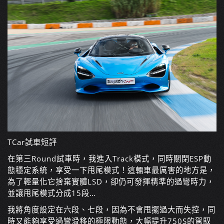
TCar試車短評
在第三Round試車時，我進入Track模式，同時關閉ESP動
態穩定系統，享受一下甩尾模式！這輛車最厲害的地方是，
為了輕量化它捨棄實體LSD，卻仍可發揮精準的過彎時力，
並讓甩尾模式分成15段…
我將角度設定在六段、七段，因為不會甩擺過大而失控，同
時又能夠享受過彎滑移的極限動態，大幅提升750S的駕馭