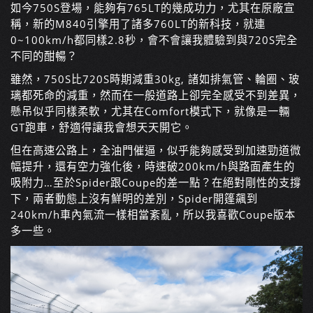
如今750S登場，能夠有765LT的幾成功力，尤其在原廠宣
稱，新的M840引擎用了諸多760LT的新科技，就連
0~100km/h都同樣2.8秒，會不會讓我體驗到與720S完全
不同的酣暢？
雖然，750S比720S時期減重30kg, 諸如排氣管、輪圈、玻
璃都死命的減重，然而在一般道路上卻完全感受不到差異，
懸吊似乎同樣柔軟，尤其在Comfort模式下，就像是一輛
GT跑車，舒適得讓我會想天天開它。
但在高速公路上，全油門催逼，似乎能夠感受到加速勁道微
幅提升，還有空力強化後，時速破200km/h與路面產生的
吸附力…至於Spider跟Coupe的差一點？在絕對剛性的支撐
下，兩者動態上沒有鮮明的差別，Spider開篷飆到
240km/h車內氣流一樣相當紊亂，所以我喜歡Coupe版本
多一些。