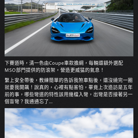
下賽道時，清一色由Coupe車款擔綱，每輛還額外選配
MSO部門提供的防滾架，營造更威猛的氣息！
繫上安全帶後，教練簡單的告訴我煞車點後，還沒繞完一圈
就要我開飆！說真的，心裡有點害怕，畢竟上次造訪是五年
前的事，哪些彎道的特性該用幾檔入彎，出彎是否接著另一
個盲彎？我通通忘了…