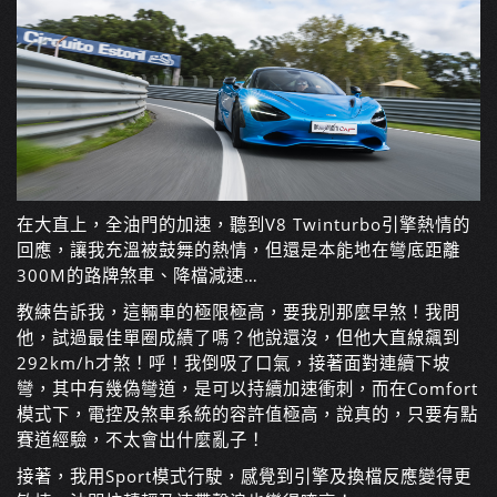
在大直上，全油門的加速，聽到V8 Twinturbo引擎熱情的
回應，讓我充溫被鼓舞的熱情，但還是本能地在彎底距離
300M的路牌煞車、降檔減速…
教練告訴我，這輛車的極限極高，要我別那麼早煞！我問
他，試過最佳單圈成績了嗎？他說還沒，但他大直線飆到
292km/h才煞！呼！我倒吸了口氣，接著面對連續下坡
彎，其中有幾偽彎道，是可以持續加速衝刺，而在Comfort
模式下，電控及煞車系統的容許值極高，說真的，只要有點
賽道經驗，不太會出什麼亂子！
接著，我用Sport模式行駛，感覺到引擎及換檔反應變得更