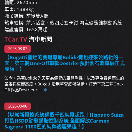
軸距: 2670mm
車重: 1389kg
懸吊結構: 前後雙A臂
煞車結構: 前六活塞、後四活塞卡鉗 陶瓷碳纖維制動系統
建議售價: 1658萬起
TCar.TV
汽車新聞
2026-08-07
【Bugatti曾經的賽道專屬Bolide竟也迎來公路化的一
天！第三輛One-Off車款Destrier預計圓石灘車展正式
亮相！】
如今，乘著Bolide先天更為優異的車體剛性，以及專為賽道而生的
坐姿與車體高度，Bugatti沿用整套底盤架構，打造了第三輛One-
Off作品Destrier。...
2026-08-06
【以嶄新電控系統駕馭千匹純電超跑！Hispano Suiza
打造HSDD動態駕駛控制系統 全面解放Carmen
Sagrera 1100匹的純粹後驅樂趣！】