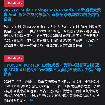
2026-08-05
2026 Formula 1® Singapore Grand Prix 新加坡大獎
賽 Audi 極速之旅開放報名 直擊全球最具魅力的夜間街
道賽
Formula 1® Singapore Grand Prix 為 Formula 1® 賽程中最具代
表性的分站之一，也是 Formula 1® 唯一的夜間街道賽。賽道設於
新加坡濱海灣市區，在城市天際線與璀璨夜景映襯下，打造獨具特
色的觀賽氛圍；兼具高速直線與技術性彎道的街道賽道，也讓新加
坡站成為考驗車手操控技巧、專注力與耐力的重要舞台，...
2026-08-05
HYUNDAI PORTER II逆勢成長，勇奪中型貨車銷售冠
軍 STARIA月付6,999元領銜三大商用車優惠，力挺台灣
頭家
2026年1至7月台灣中型貨車市場較去年同期衰退6.2%，HYUNDAI
PORTER II仍以累計銷售2,536台、年增5.9%的成績逆勢成長，勇奪
同期中型貨車銷售冠軍，市占率近四成，接近每十台中型貨車就有
四台為PORTER II，展現台灣頭家對HYUNDAI商用車產品實力與服
務品質的肯定。...