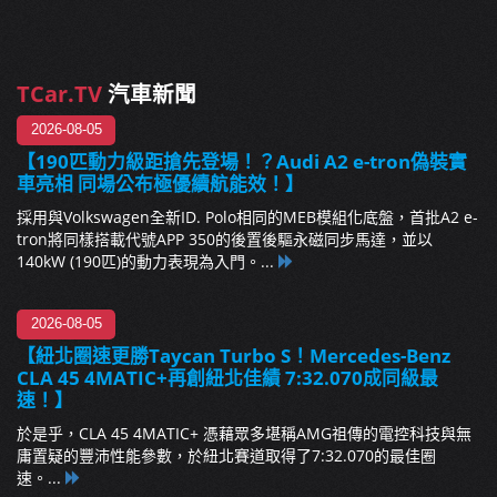
TCar.TV
汽車新聞
2026-08-05
【190匹動力級距搶先登場！？Audi A2 e-tron偽裝實
車亮相 同場公布極優續航能效！】
採用與Volkswagen全新ID. Polo相同的MEB模組化底盤，首批A2 e-
tron將同樣搭載代號APP 350的後置後驅永磁同步馬達，並以
140kW (190匹)的動力表現為入門。...
2026-08-05
【紐北圈速更勝Taycan Turbo S！Mercedes-Benz
CLA 45 4MATIC+再創紐北佳績 7:32.070成同級最
速！】
於是乎，CLA 45 4MATIC+ 憑藉眾多堪稱AMG祖傳的電控科技與無
庸置疑的豐沛性能參數，於紐北賽道取得了7:32.070的最佳圈
速。...