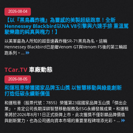
2026-08-04
【以『黑鳥轟炸機』為靈感的美製超級跑車！全新
Hennessey Blackbird以NA V8引擎與六速手排 重溫駕
駛樂趣的純真與魄力！】
以美軍最為人所知的超音速轟炸機SR-71黑鳥為名，這輛
Hennessey Blackbird已是繼Venom GT與Venom F5後的第三輛超
跑系列。...
TCar.TV
車廠動態
2026-08-05
和運租車榮獲國家品牌玉山獎 以智慧移動與綠能創新
打造低碳永續新價值
和運租車（股票代號：7855）榮獲第23屆國家品牌玉山獎「傑出企
業」，肯定公司長期深耕智慧移動服務及ESG永續發展成果。和運租
車將於2026年8月11日正式掛牌上市，此次獲獎不僅彰顯品牌價值
與創新實力，也為公司邁向資本市場的重要里程碑增添光彩。...