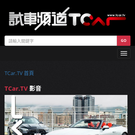
GO
Toggl
navig
TCar.TV 首頁
TCar.TV
影音