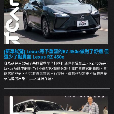
[新車試駕] Lexus寄予重望的RZ 450e做對了舒適 但
還少了點貴氣 Lexus RZ 450e
身為品牌首款完全基於電動平台打造的新世代電動車，RZ 450e在
Lexus品牌中的地位可不遜於RX旗艦休旅！我們喜歡它的實際、喜
歡它的舒適，但若將貴氣質感再行提升，這款作品將更不負來自豪
華品牌的出身！......
<詳細介紹>