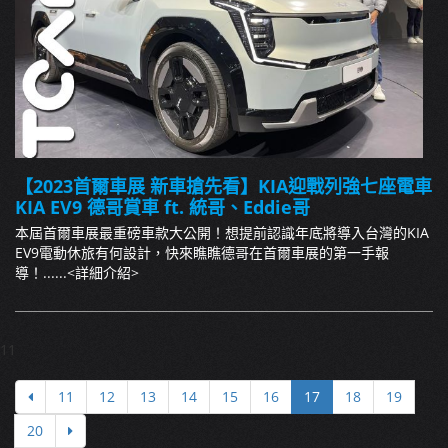
【2023首爾車展 新車搶先看】KIA迎戰列強七座電車
KIA EV9 德哥賞車 ft. 統哥、Eddie哥
本屆首爾車展最重磅車款大公開！想提前認識年底將導入台灣的KIA
EV9電動休旅有何設計，快來瞧瞧德哥在首爾車展的第一手報
導！......
<詳細介紹>
11
11
12
13
14
15
16
17
18
19
20