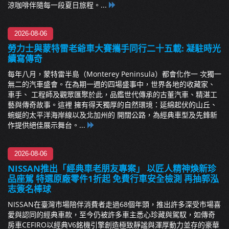
涼咖啡伴隨每一段夏日旅程。...
2026-08-06
勞力士與蒙特雷老爺車大賽攜手同行二十五載: 凝駐時光
續寫傳奇
每年八月，蒙特雷半島（Monterey Peninsula）都會化作一 次獨一
無二的汽車盛會。在為期一週的四場盛事中，世界各地的收藏家、
車手、 工程師及觀眾匯聚於此，品鑑世代傳承的古董汽車、精湛工
藝與傳奇故事。這裡 擁有得天獨厚的自然環境：延綿起伏的山丘、
蜿蜒的太平洋海岸線以及北加州的 開闊公路，為經典車型及先鋒新
作提供絕佳展示舞台。...
2026-08-06
NISSAN推出「經典車老朋友專案」 以匠人精神煥新珍
品座駕 特選原廠零件1折起 免費行車安全檢測 再抽郭泓
志簽名棒球
NISSAN在臺灣市場陪伴消費者走過68個年頭，推出許多深受市場喜
愛與認同的經典車款，至今仍被許多車主悉心珍藏與駕馭，如傳奇
房車CEFIRO以經典V6銘機引擎創造極致靜謐與渾厚動力並存的豪華