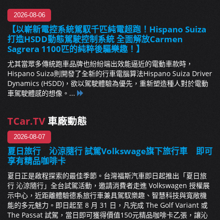
2026-08-06
【以嶄新電控系統駕馭千匹純電超跑！Hispano Suiza
打造HSDD動態駕駛控制系統 全面解放Carmen
Sagrera 1100匹的純粹後驅樂趣！】
尤其當眾多傳統跑車品牌也紛紛端出效能逼近的電動車款時，
Hispano Suiza則開發了全新的行車電腦算法Hispano Suiza Driver
Dynamics (HSDD)，欲以駕駛體驗為優先，重新塑造種人對於電動
車駕駛體感的想像。...
TCar.TV
車廠動態
2026-08-07
夏日旅行 沁涼隨行 試駕Volkswage旗下旅行車 即可
享有精品咖啡卡
夏日正是啟程探索的最佳季節。台灣福斯汽車即日起推出「夏日旅
行 沁涼隨行」全台試駕活動，邀請消費者走進 Volkswagen 授權展
示中心，近距離體驗德系旅行車兼具駕馭樂趣、智慧科技與寬敞機
能的多元魅力。即日起至 8 月 31 日，凡完成 The Golf Variant 或
The Passat 試駕，當日即可獲得價值150元精品咖啡卡乙張，讓沁