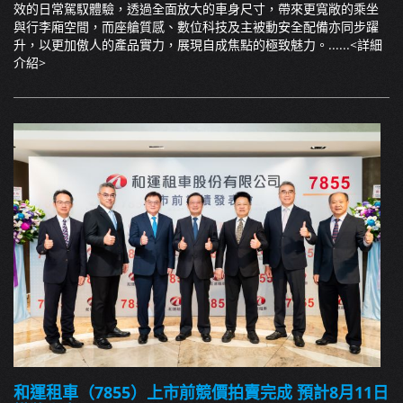
效的日常駕馭體驗，透過全面放大的車身尺寸，帶來更寬敞的乘坐
與行李廂空間，而座艙質感、數位科技及主被動安全配備亦同步躍
升，以更加傲人的產品實力，展現自成焦點的極致魅力。......
<詳細
介紹>
和運租車（7855）上市前競價拍賣完成 預計8月11日