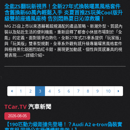
全能ZS翻玩新視界！全新27年式換裝曜黑風格套件
含舊換新60萬內輕鬆入手 炎夏首推ZS玩美Cool版升
級雙前座通風座椅 告別悶熱夏日沁涼救贖！
MG ZS自上市以來憑藉著超規滿配的產品策略、新潮外型、質感內
裝以及貼近生活的便利機能，重新詮釋了都會小休旅市場對於「全
能」的定義。面對競爭白熱化，全新27年式ZS車系提供「玩家版」
與「玩美版」雙車型規劃，全車系外觀有感升級專屬曜黑風格套件
與極夜黑化鋁圈烈焰紅卡鉗，展現更加動感、個性與質感兼具的視
覺表現......
<詳細介紹>
1
1
2
3
4
5
6
7
8
9
10
TCar.TV
汽車新聞
2026-08-05
【190匹動力級距搶先登場！？Audi A2 e-tron偽裝實