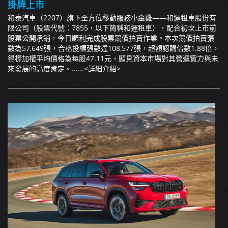
掛牌上市
和泰汽車（2207）旗下全方位移動服務小金雞——和運租車股份有
限公司（股票代號：7855，以下簡稱和運租車），配合初次上市前
股票公開承銷，今日順利完成股票競價拍賣作業。本次競價拍賣張
數為57,649張，合格投標張數達108,577張，超額認購倍數1.88倍，
得標加權平均價格為每股47.11元，顯見資本市場對其營運實力與未
來發展的高度肯定。......
<詳細介紹>