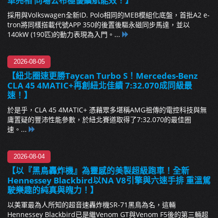
車亮相 同場公布極優續航能效！】
採用與Volkswagen全新ID. Polo相同的MEB模組化底盤，首批A2 e-
tron將同樣搭載代號APP 350的後置後驅永磁同步馬達，並以
140kW (190匹)的動力表現為入門。...
2026-08-05
【紐北圈速更勝Taycan Turbo S！Mercedes-Benz
CLA 45 4MATIC+再創紐北佳績 7:32.070成同級最
速！】
於是乎，CLA 45 4MATIC+ 憑藉眾多堪稱AMG祖傳的電控科技與無
庸置疑的豐沛性能參數，於紐北賽道取得了7:32.070的最佳圈
速。...
2026-08-04
【以『黑鳥轟炸機』為靈感的美製超級跑車！全新
Hennessey Blackbird以NA V8引擎與六速手排 重溫駕
駛樂趣的純真與魄力！】
以美軍最為人所知的超音速轟炸機SR-71黑鳥為名，這輛
Hennessey Blackbird已是繼Venom GT與Venom F5後的第三輛超