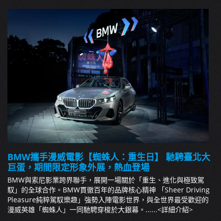
BMW攜手漫威電影【蜘蛛人：重生日】 馳騁臺北大
巨蛋，期間限定形象外展，熱血登場
BMW與索尼影業跨界聯手，展開一場關於「重生、進化與極致駕
馭」的全球合作。BMW貫徹百年的品牌核心精神 「Sheer Driving
Pleasure純粹駕馭樂趣」強勢入陣電影世界，與全世界最受歡迎的
漫威英雄「蜘蛛人」一同馳騁穿梭於大銀幕。......
<詳細介紹>