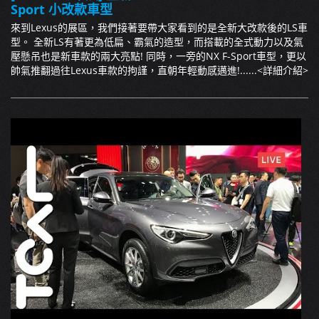
Sport 小改款車型
來到Lexus的展區，我們接著要帶大家看到的是全新大改款後的LS車
型。 全新LS有著更為低扁、霸氣的造型，而搭載的全式動力以及氣
壓懸吊也是新車款的兩大亮點! 同時，一旁的NX F-Sport車型，更以
帥氣推翻過往Lexus車款的拘謹，直朝年輕動感邁進!......
<詳細介紹>