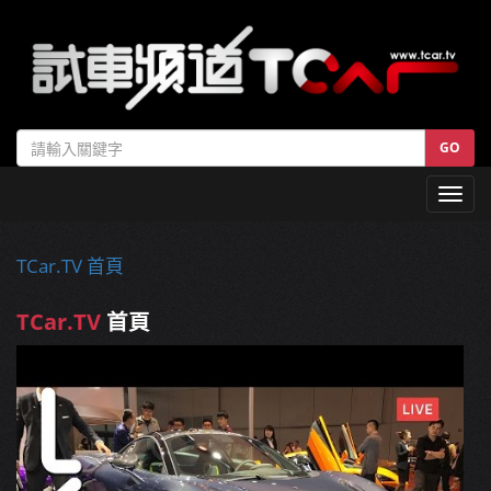
GO
Toggl
navig
TCar.TV 首頁
TCar.TV
首頁