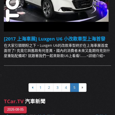
[2017 上海車展] Luxgen U6 小改款車型上海首發
在大家引頸期盼之下，Luxgen U6的改款車型終於在上海車展首度
面世了! 究竟它與舊款有何差異，國內的消費者未來又能期待見到什
麼重點配備呢? 就跟著我們一起來新款U6上看看!......
<詳細介紹>
1
1
2
3
4
5
TCar.TV
汽車新聞
2026-08-05