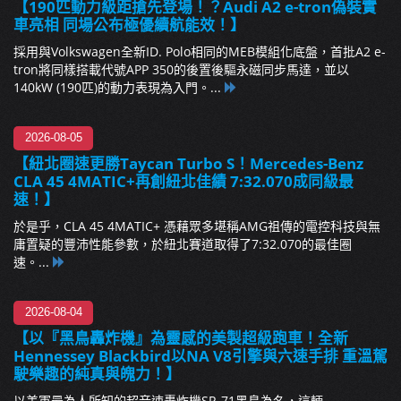
【190匹動力級距搶先登場！？Audi A2 e-tron偽裝實
車亮相 同場公布極優續航能效！】
採用與Volkswagen全新ID. Polo相同的MEB模組化底盤，首批A2 e-
tron將同樣搭載代號APP 350的後置後驅永磁同步馬達，並以
140kW (190匹)的動力表現為入門。...
2026-08-05
【紐北圈速更勝Taycan Turbo S！Mercedes-Benz
CLA 45 4MATIC+再創紐北佳績 7:32.070成同級最
速！】
於是乎，CLA 45 4MATIC+ 憑藉眾多堪稱AMG祖傳的電控科技與無
庸置疑的豐沛性能參數，於紐北賽道取得了7:32.070的最佳圈
速。...
2026-08-04
【以『黑鳥轟炸機』為靈感的美製超級跑車！全新
Hennessey Blackbird以NA V8引擎與六速手排 重溫駕
駛樂趣的純真與魄力！】
以美軍最為人所知的超音速轟炸機SR-71黑鳥為名，這輛