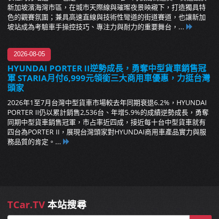
新加坡濱海灣市區，在城市天際線與璀璨夜景映襯下，打造獨具特
色的觀賽氛圍；兼具高速直線與技術性彎道的街道賽道，也讓新加
坡站成為考驗車手操控技巧、專注力與耐力的重要舞台，...
2026-08-05
HYUNDAI PORTER II逆勢成長，勇奪中型貨車銷售冠
軍 STARIA月付6,999元領銜三大商用車優惠，力挺台灣
頭家
2026年1至7月台灣中型貨車市場較去年同期衰退6.2%，HYUNDAI
PORTER II仍以累計銷售2,536台、年增5.9%的成績逆勢成長，勇奪
同期中型貨車銷售冠軍，市占率近四成，接近每十台中型貨車就有
四台為PORTER II，展現台灣頭家對HYUNDAI商用車產品實力與服
務品質的肯定。...
TCar.TV
本站搜尋