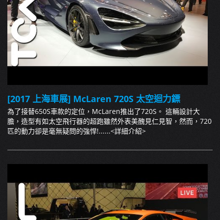
[2017 上海車展] McLaren 720S 太空迴力鏢
為了接替650S車款的定位，McLaren推出了720S。 這輛設計大
膽，造型有如太空飛行器的超跑雖然外表美醜見仁見智，然而，720
匹的動力卻是毫無疑問的強悍!......
<詳細介紹>