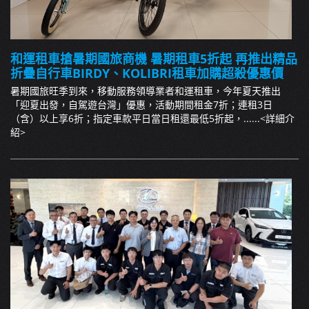
和運租車搶暑期國旅商機 暑期租車5折起 再推出精品
折疊自行車BIRDY、KOLIBRI租車加購超殺優惠價
暑期國旅旺季到來，移動服務領導業者和運租車，今年夏天推出
「迎夏出發，自駕遊台灣」優惠，活動期間租金7折；連租3日
（含）以上享6折；指定車款平日當日租還最低5折起，......
<詳細介
紹>