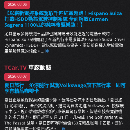
2026-08-06
【以嶄新電控系統駕馭千匹純電超跑！Hispano Suiza
打造HSDD動態駕駛控制系統 全面解放Carmen
Sagrera 1100匹的純粹後驅樂趣！】
尤其當眾多傳統跑車品牌也紛紛端出效能逼近的電動車款時，
Hispano Suiza則開發了全新的行車電腦算法Hispano Suiza Driver
Dynamics (HSDD)，欲以駕駛體驗為優先，重新塑造種人對於電動
車駕駛體感的想像。...
TCar.TV
車廠動態
2026-08-07
夏日旅行 沁涼隨行 試駕Volkswage旗下旅行車 即可
享有精品咖啡卡
夏日正是啟程探索的最佳季節。台灣福斯汽車即日起推出「夏日旅
行 沁涼隨行」全台試駕活動，邀請消費者走進 Volkswagen 授權展
示中心，近距離體驗德系旅行車兼具駕馭樂趣、智慧科技與寬敞機
能的多元魅力。即日起至 8 月 31 日，凡完成 The Golf Variant 或
The Passat 試駕，當日即可獲得價值150元精品咖啡卡乙張，讓沁
涼咖啡伴隨每一段夏日旅程。...