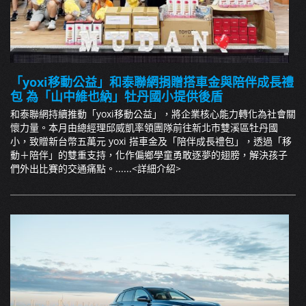
「yoxi移動公益」和泰聯網捐贈搭車金與陪伴成長禮
包 為「山中維也納」牡丹國小提供後盾
和泰聯網持續推動「yoxi移動公益」，將企業核心能力轉化為社會關
懷力量。本月由總經理邱威凱率領團隊前往新北市雙溪區牡丹國
小，致贈新台幣五萬元 yoxi 搭車金及「陪伴成長禮包」，透過「移
動＋陪伴」的雙重支持，化作偏鄉學童勇敢逐夢的翅膀，解決孩子
們外出比賽的交通痛點。......
<詳細介紹>