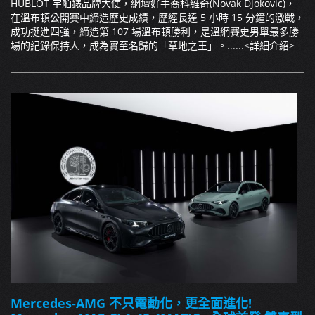
HUBLOT 宇舶錶品牌大使，網壇好手喬科維奇(Novak Djokovic)，
在溫布頓公開賽中締造歷史成績，歷經長達 5 小時 15 分鐘的激戰，
成功挺進四強，締造第 107 場溫布頓勝利，是溫網賽史男單最多勝
場的紀錄保持人，成為實至名歸的「草地之王」。......
<詳細介紹>
Mercedes-AMG 不只電動化，更全面進化!