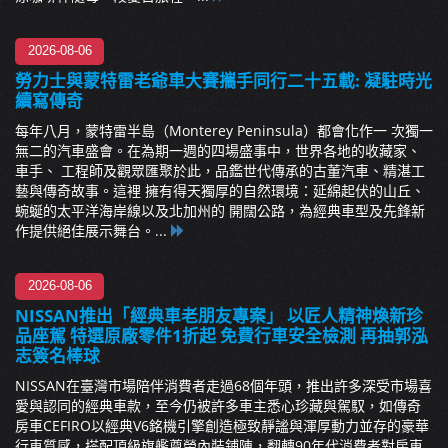
2026-08-06
勞力士與蒙特雷老爺車大賽攜手同行二十五載: 凝駐時光
續寫傳奇
每年八月，蒙特雷半島（Monterey Peninsula）都會化作一 次獨一
無二的汽車盛會。在為期一週的四場盛事中，世界各地的收藏家、
車手、 工程師及觀眾匯聚於此，品鑑世代傳承的古董汽車、精湛工
藝與傳奇故事。這裡 擁有得天獨厚的自然環境：延綿起伏的山丘、
蜿蜒的太平洋海岸線以及北加州的 開闊公路，為經典車型及先鋒新
作提供絕佳展示舞台。...
2026-08-06
NISSAN推出「經典車老朋友專案」 以匠人精神煥新珍
品座駕 特選原廠零件1折起 免費行車安全檢測 再抽郭泓
志簽名棒球
NISSAN在臺灣市場陪伴消費者走過68個年頭，推出許多深受市場喜
愛與認同的經典車款，至今仍被許多車主悉心珍藏與駕馭，如傳奇
房車CEFIRO以經典V6銘機引擎創造極致靜謐與渾厚動力並存的豪華
行車質感，搭配頂級旗艦尊榮內裝鋪陳，翻轉90年代消費者對房車