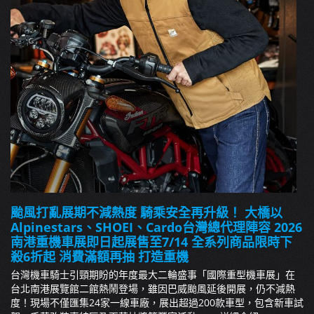
颱風打亂展期不減熱度 騎乘安全再升級！ 大橋以
Alpinestars、SHOEI、Cardo台灣總代理陣容 2026
南港重機車展即日起展售至7/14 全系列商品限時下
殺6折起 消費滿額再抽 打造重機
台灣機車騎士引頸期盼的年度最大二輪盛事「國際重型機車展」在
台北南港展覽館二館熱鬧登場，雖因巴威颱風延後開展，仍不減熱
度！現場不僅匯集24家一線車廠，展出超過200款車型，包含新車試