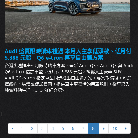
Audi 盛夏限時購車禮遇 本月入主享低頭款、低月付
5,888 元起 Q6 e-tron 再享自由選方案
台灣奧迪推出七月限時購車方案，全新 Audi Q3、Audi Q5 與 Audi
Q6 e-tron 指定車型享低月付 5,888 元起，輕鬆入主豪華 SUV。
Audi Q6 e-tron 指定車型同步推出自由選方案，專案期滿後，可選
擇續約、結清或保證買回，提供車主更靈活的用車規劃，從容邁入
純電移動生活。......
<詳細介紹>
1
1
2
3
4
5
6
7
8
9
10