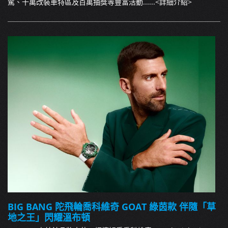
駕、千萬改裝車特區及百萬抽獎等豐富活動......
<詳細介紹>
BIG BANG 陀飛輪喬科維奇 GOAT 綠茵款 伴隨「草
地之王」閃耀溫布頓