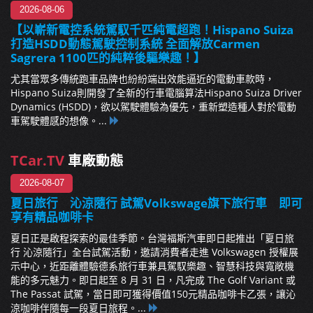
2026-08-06
【以嶄新電控系統駕馭千匹純電超跑！Hispano Suiza
打造HSDD動態駕駛控制系統 全面解放Carmen
Sagrera 1100匹的純粹後驅樂趣！】
尤其當眾多傳統跑車品牌也紛紛端出效能逼近的電動車款時，
Hispano Suiza則開發了全新的行車電腦算法Hispano Suiza Driver
Dynamics (HSDD)，欲以駕駛體驗為優先，重新塑造種人對於電動
車駕駛體感的想像。...
TCar.TV
車廠動態
2026-08-07
夏日旅行 沁涼隨行 試駕Volkswage旗下旅行車 即可
享有精品咖啡卡
夏日正是啟程探索的最佳季節。台灣福斯汽車即日起推出「夏日旅
行 沁涼隨行」全台試駕活動，邀請消費者走進 Volkswagen 授權展
示中心，近距離體驗德系旅行車兼具駕馭樂趣、智慧科技與寬敞機
能的多元魅力。即日起至 8 月 31 日，凡完成 The Golf Variant 或
The Passat 試駕，當日即可獲得價值150元精品咖啡卡乙張，讓沁
涼咖啡伴隨每一段夏日旅程。...