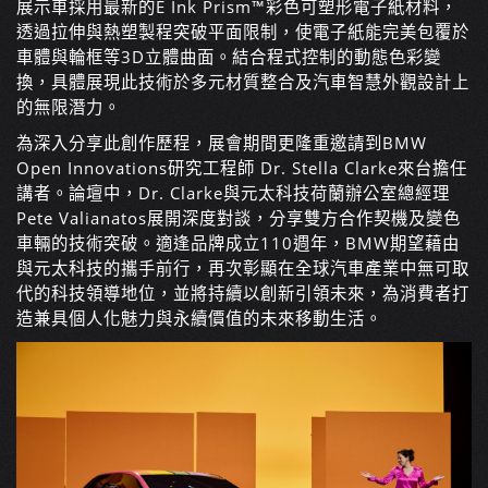
展示車採用最新的E Ink Prism™彩色可塑形電子紙材料，
透過拉伸與熱塑製程突破平面限制，使電子紙能完美包覆於
車體與輪框等3D立體曲面。結合程式控制的動態色彩變
換，具體展現此技術於多元材質整合及汽車智慧外觀設計上
的無限潛力。
為深入分享此創作歷程，展會期間更隆重邀請到BMW
Open Innovations研究工程師 Dr. Stella Clarke來台擔任
講者。論壇中，Dr. Clarke與元太科技荷蘭辦公室總經理
Pete Valianatos展開深度對談，分享雙方合作契機及變色
車輛的技術突破。適逢品牌成立110週年，BMW期望藉由
與元太科技的攜手前行，再次彰顯在全球汽車產業中無可取
代的科技領導地位，並將持續以創新引領未來，為消費者打
造兼具個人化魅力與永續價值的未來移動生活。