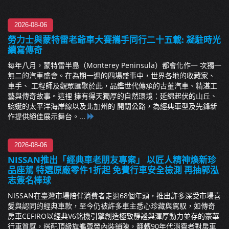
2026-08-06
勞力士與蒙特雷老爺車大賽攜手同行二十五載: 凝駐時光
續寫傳奇
每年八月，蒙特雷半島（Monterey Peninsula）都會化作一 次獨一
無二的汽車盛會。在為期一週的四場盛事中，世界各地的收藏家、
車手、 工程師及觀眾匯聚於此，品鑑世代傳承的古董汽車、精湛工
藝與傳奇故事。這裡 擁有得天獨厚的自然環境：延綿起伏的山丘、
蜿蜒的太平洋海岸線以及北加州的 開闊公路，為經典車型及先鋒新
作提供絕佳展示舞台。...
2026-08-06
NISSAN推出「經典車老朋友專案」 以匠人精神煥新珍
品座駕 特選原廠零件1折起 免費行車安全檢測 再抽郭泓
志簽名棒球
NISSAN在臺灣市場陪伴消費者走過68個年頭，推出許多深受市場喜
愛與認同的經典車款，至今仍被許多車主悉心珍藏與駕馭，如傳奇
房車CEFIRO以經典V6銘機引擎創造極致靜謐與渾厚動力並存的豪華
行車質感，搭配頂級旗艦尊榮內裝鋪陳，翻轉90年代消費者對房車