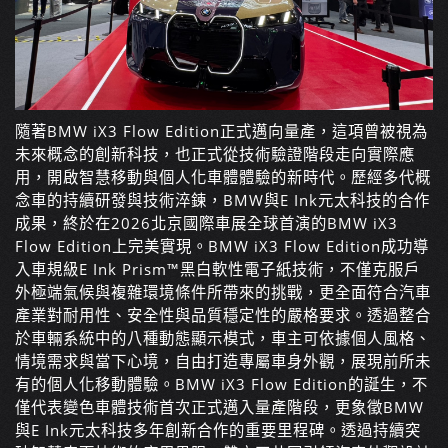
隨著BMW iX3 Flow Edition正式邁向量產，這項曾被視為
未來概念的創新科技，也正式從技術驗證階段走向實際應
用，開啟智慧移動與個人化車體體驗的新時代。歷經多代概
念車的持續研發與技術淬鍊，BMW與E Ink元太科技的合作
成果，終於在2026北京國際車展全球首演的BMW iX3
Flow Edition上完美實現。BMW iX3 Flow Edition成功導
入車規級E Ink Prism™黑白軟性電子紙技術，不僅克服戶
外極端氣候與複雜環境條件所帶來的挑戰，更全面符合汽車
產業對耐用性、安全性與品質穩定性的嚴格要求。透過整合
於車輛系統中的八種動態顯示模式，車主可依據個人風格、
情境需求與當下心境，自由打造專屬車身外觀，展現前所未
有的個人化移動體驗。BMW iX3 Flow Edition的誕生，不
僅代表變色車體技術首次正式邁入量產階段，更象徵BMW
與E Ink元太科技多年創新合作的重要里程碑。透過持續突