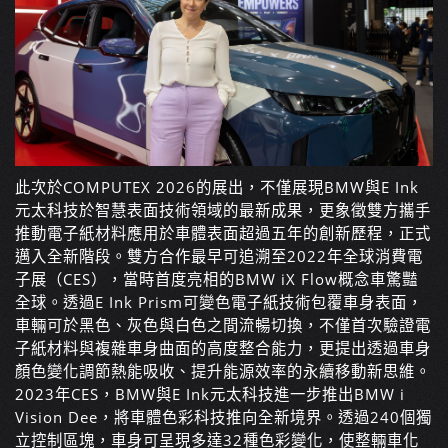
此次於COMPUTEX 2026的展出，不僅展現BMW與E Ink
元太科技於智慧表面技術領域的最新成果，更象徵雙方攜手
推動電子紙材料應用於車體表面超過五年的創新歷程，正式
邁入全新階段。雙方合作最早可追溯至2022年全球消費電
子展（CES），當時首度亮相的BMW iX Flow概念車驚豔
全球。透過E Ink Prism可變色電子紙技術包覆車身表面，
車輛可於黑色、灰色與白色之間流暢切換，不僅首次驗證電
子紙材料與複雜車身曲面的高度整合能力，更提出透過車身
顏色變化調節熱能吸收、提升能源效率的永續移動新思維。
2023年CES，BMW與E Ink元太科技進一步推出BMW i
Vision Dee，將車體色彩科技推向全新境界。透過240個獨
立控制區塊，車身可呈現多達32種色彩變化，使整輛車化