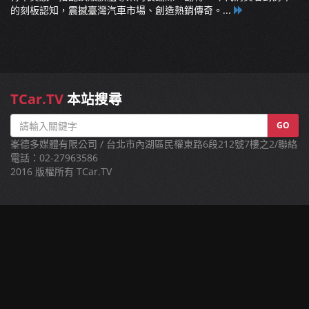
的刻板認知，震撼臺灣汽車市場、創造熱銷傳奇。...
TCar.TV
本站搜尋
GO
峯德多媒體有限公司 / 台北市內湖區民權東路6段212號7樓之2/聯絡
電話：02-27963586
2016 版權所有 TCar.TV