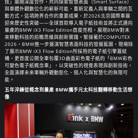
技」展開深度合作，共同探索智慧表面（Smart Surface）
與車體外觀數位化的嶄新可能，重新定義人與車輛之間的互
動方式。這項跨界合作的重要成果，於2026北京國際車展
迎來歷史性突破——全球首款導入電子紙技術並將正式邁向
量產的BMW iX3 Flow Edition首度亮相，展現BMW對未
來移動科技的前瞻思維與創新實踐。緊接著於COMPUTEX
2026，BMW進一步展演智慧表面科技的發展藍圖，現場除
了展示BMW iX3 Flow Edition所採用的電子紙引擎蓋結
構，更首度公開全車包覆3D曲面彩色電子紙的「BMW彩色
可變色電子紙概念車」，以突破性的視覺表現與創新技術，
全面演繹未來車輛外觀動態化、個人化與智慧化的無限可
能。
五年淬鍊從概念到量產 BMW攜手元太科技翻轉移動生活想
像