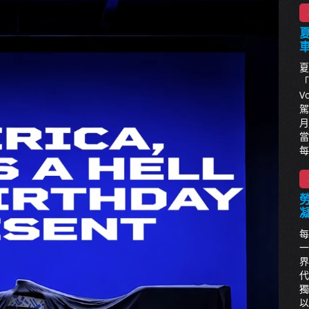
夏
夏
「
V
駕
月
當
每
每
一
界
代
獨
以