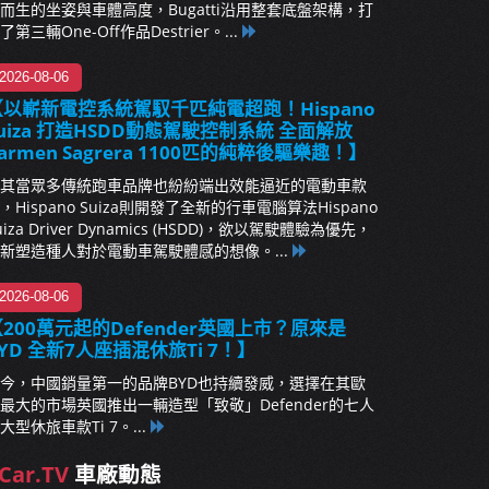
而生的坐姿與車體高度，Bugatti沿用整套底盤架構，打
了第三輛One-Off作品Destrier。...
2026-08-06
【以嶄新電控系統駕馭千匹純電超跑！Hispano
uiza 打造HSDD動態駕駛控制系統 全面解放
armen Sagrera 1100匹的純粹後驅樂趣！】
其當眾多傳統跑車品牌也紛紛端出效能逼近的電動車款
，Hispano Suiza則開發了全新的行車電腦算法Hispano
uiza Driver Dynamics (HSDD)，欲以駕駛體驗為優先，
新塑造種人對於電動車駕駛體感的想像。...
2026-08-06
200萬元起的Defender英國上市？原來是
YD 全新7人座插混休旅Ti 7！】
今，中國銷量第一的品牌BYD也持續發威，選擇在其歐
最大的市場英國推出一輛造型「致敬」Defender的七人
大型休旅車款Ti 7。...
Car.TV
車廠動態