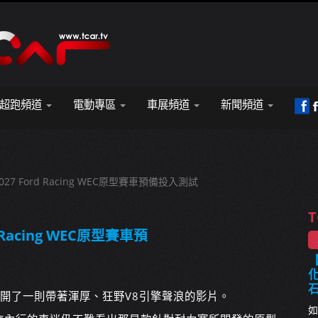
超跑頻道
電動專區
車展頻道
新聞頻道
2027 Ford Racing WEC原型賽車預備投入測試
T
d Racing WEC原型賽車預
【
化
平台公開了一則帶著渾厚、狂野V8引擎聲浪的影片。
如