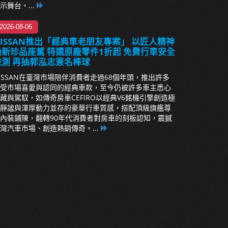
示舞台。...
2026-08-06
NISSAN推出「經典車老朋友專案」 以匠人精神
煥新珍品座駕 特選原廠零件1折起 免費行車安全
檢測 再抽郭泓志簽名棒球
ISSAN在臺灣市場陪伴消費者走過68個年頭，推出許多
受市場喜愛與認同的經典車款，至今仍被許多車主悉心
藏與駕馭，如傳奇房車CEFIRO以經典V6銘機引擎創造極
靜謐與渾厚動力並存的豪華行車質感，搭配頂級旗艦尊
內裝鋪陳，翻轉90年代消費者對房車的刻板認知，震撼
灣汽車市場、創造熱銷傳奇。...