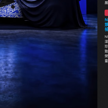
展
N
深
珍
致
榮
臺