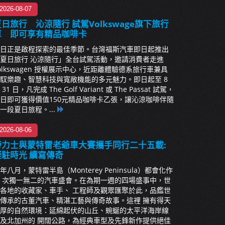
2026-08-07
日旅行 沁涼隨行 試駕Volkswage旗下旅行
車 即可享有精品咖啡卡
日正是啟程探索的最佳季節。台灣福斯汽車即日起推出
夏日旅行 沁涼隨行」全台試駕活動，邀請消費者走進
olkswagen 授權展示中心，近距離體驗德系旅行車兼具
馭樂趣、智慧科技與寬敞機能的多元魅力。即日起至 8
 31 日，凡完成 The Golf Variant 或 The Passat 試駕，
日即可獲得價值150元精品咖啡卡乙張，讓沁涼咖啡伴隨
一段夏日旅程。...
2026-08-06
勞力士與蒙特雷老爺車大賽攜手同行二十五載:
凝駐時光 續寫傳奇
年八月，蒙特雷半島（Monterey Peninsula）都會化作
 次獨一無二的汽車盛會。在為期一週的四場盛事中，世
各地的收藏家、車手、 工程師及觀眾匯聚於此，品鑑世
傳承的古董汽車、精湛工藝與傳奇故事。這裡 擁有得天
厚的自然環境：延綿起伏的山丘、蜿蜒的太平洋海岸線
及北加州的 開闊公路，為經典車型及先鋒新作提供絕佳