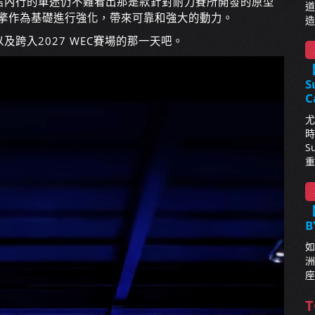
信內行的車迷仍不難看出那是款針對耐力賽所開發的原型
道
V8引擎作為基礎進行強化，帶來可靠和強大的動力。
造
跨入2027 WEC賽場的那一天吧。
S
C
尤
時
S
重
【
B
如
洲
座
T