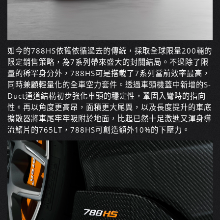
如今的788HS依舊依循過去的傳統，採取全球限量200輛的
限定銷售策略，為7系列帶來盛大的封關結局。不過除了限
量的稀罕身分外，788HS可是搭載了7系列當前效率最高，
同時兼顧輕量化的全車空力套件。透過車頭機蓋中新增的S-
Duct通道結構初步強化車頭的穩定性，鞏固入彎時的指向
性。再以角度更高昂，面積更大尾翼，以及長度提升的車底
擴散器將車尾牢牢吸附於地面，比起已然十足激進又渾身導
流鰭片的765LT，788HS可創造額外10%的下壓力。