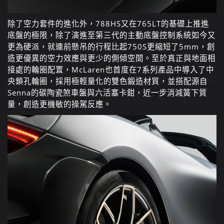
除了空力套件的進化外，788HS又在765LT的基礎上推進
底盤的極限，除了演進至第三代的主動底盤控制系統如今又
更為硬派，就連前懸吊的行程比起750S更縮短了5mm，創
造更優異的空力效應與更少的側傾空間。至於真正與地面相
接處的輪圈配置，McLaren也首度在7系列產品中導入了中
央鎖孔輪圈，採用極輕量化的雙色鍛造材質，並搭配源自
Senna的碳陶瓷煞車盤與六活塞卡鉗，近一步消減簧下質
量，創造更機敏的操駕反應。