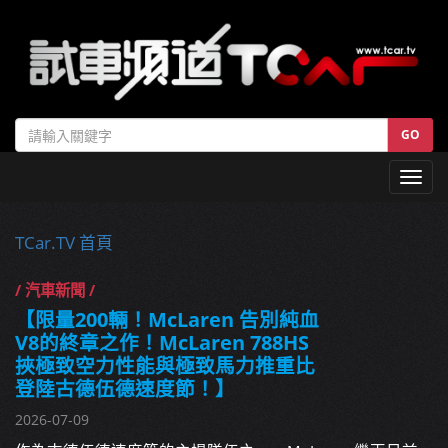
GO
Toggl
navig
TCar.TV 首頁
/ 汽車新聞 /
【限量200輛！McLaren 告別純血
V8的終章之作！McLaren 788HS
挾極致空力性能與極致馬力推重比
登陸古德伍德速度節！】
2026-07-09