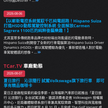
Off作品Destrier。...
2026-08-06
【以嶄新電控系統駕馭千匹純電超跑！Hispano Suiza
打造HSDD動態駕駛控制系統 全面解放Carmen
Sagrera 1100匹的純粹後驅樂趣！】
尤其當眾多傳統跑車品牌也紛紛端出效能逼近的電動車款時，
Hispano Suiza則開發了全新的行車電腦算法Hispano Suiza Driver
Dynamics (HSDD)，欲以駕駛體驗為優先，重新塑造種人對於電動
車駕駛體感的想像。...
TCar.TV
車廠動態
2026-08-07
夏日旅行 沁涼隨行 試駕Volkswage旗下旅行車 即可
享有精品咖啡卡
夏日正是啟程探索的最佳季節。台灣福斯汽車即日起推出「夏日旅
行 沁涼隨行」全台試駕活動，邀請消費者走進 Volkswagen 授權展
示中心，近距離體驗德系旅行車兼具駕馭樂趣、智慧科技與寬敞機
能的多元魅力。即日起至 8 月 31 日，凡完成 The Golf Variant 或