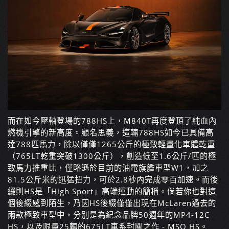
而在如今壓軸登場的788HS上，M840T再度登頂了純血內
燃機引擎的新高度。顧名思義，這輛788HS如今已具備高
達788匹馬力，除以僅僅1265公斤的極致輕量化車體乾重
（765LT乾重突破1300公斤），創造低至1.6公斤/匹的極
致馬力推重比，僅略遜於目前的油電旗艦車型W1，加之
81.5公斤米的迅猛扭力，可於2.8秒內完成零百加速。而後
綴則HS是「High Sport」高端運動的簡稱。倘若你也對這
個後綴感到陌生，乃因HS後綴僅僅出現在McLaren過去的
兩款極致車型中，分別是為紀念品牌50週年的MP4-12C
HS，以及限量25輛的675LT車系封關之作 - MSO HS。