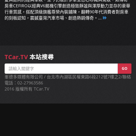
房車CEFIRO以經典V6銘機引擎創造極致靜謐與渾厚動力並存的豪華
行車質感，搭配頂級旗艦尊榮內裝鋪陳，翻轉90年代消費者對房車
的刻板認知，震撼臺灣汽車市場、創造熱銷傳奇。...
TCar.TV
本站搜尋
GO
峯德多媒體有限公司 / 台北市內湖區民權東路6段212號7樓之2/聯絡
電話：02-27963586
2016 版權所有 TCar.TV