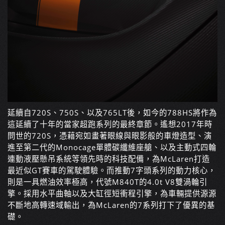
延續自720S、750S、以及765LT後，如今的788HS將作為
這延續了十年的當家超跑系列的最終章節。遙想2017年時
問世的720S，憑藉宛如畫著眼線與眼影般的車燈造型、演
進至第二代的Monocage單體碳纖維座艙、以及主動式四輪
連動液壓懸吊系統等領先時的科技配備，為McLaren打造
最近似GT賽車的駕駛體驗。而推動7字頭系列的動力核心，
則是一具燃油效率極高，代號M840T的4.0t V8雙渦輪引
擎。採用水平曲軸以及大缸徑短衝程引擎，為車輛提供源源
不斷地高轉速域輸出，為McLaren的7系列打下了優異的基
礎。