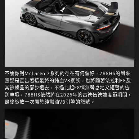
不論你對McLaren 7系列的存在有何偏好，788HS的到來
無疑是宣告著這最終的純血V8家族，也將隨著法拉利F8及
其餘競品的腳步遠去，不過比起F8悄無聲息地又短暫的告
別車壇，788HS依然將在2026年的古德伍德速度節期間，
最終綻放一次屬於純燃油V8引擎的怒號。