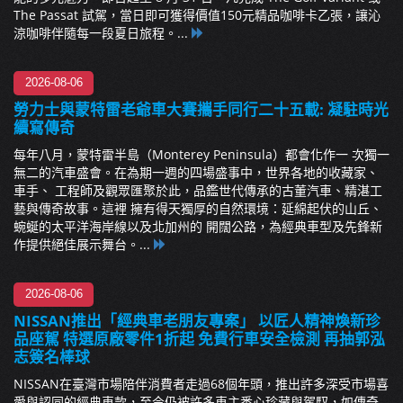
The Passat 試駕，當日即可獲得價值150元精品咖啡卡乙張，讓沁
涼咖啡伴隨每一段夏日旅程。...
2026-08-06
勞力士與蒙特雷老爺車大賽攜手同行二十五載: 凝駐時光
續寫傳奇
每年八月，蒙特雷半島（Monterey Peninsula）都會化作一 次獨一
無二的汽車盛會。在為期一週的四場盛事中，世界各地的收藏家、
車手、 工程師及觀眾匯聚於此，品鑑世代傳承的古董汽車、精湛工
藝與傳奇故事。這裡 擁有得天獨厚的自然環境：延綿起伏的山丘、
蜿蜒的太平洋海岸線以及北加州的 開闊公路，為經典車型及先鋒新
作提供絕佳展示舞台。...
2026-08-06
NISSAN推出「經典車老朋友專案」 以匠人精神煥新珍
品座駕 特選原廠零件1折起 免費行車安全檢測 再抽郭泓
志簽名棒球
NISSAN在臺灣市場陪伴消費者走過68個年頭，推出許多深受市場喜
愛與認同的經典車款，至今仍被許多車主悉心珍藏與駕馭，如傳奇