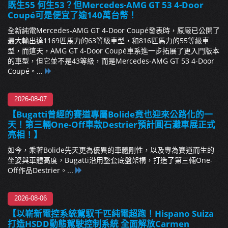
既生55 何生53？但Mercedes-AMG GT 53 4-Door
Coupé可是便宜了逾140萬台幣！
全新純電Mercedes-AMG GT 4-Door Coupé發表時，原廠已公開了
最大輸出達1169匹馬力的63等級車型，和816匹馬力的55等級車
型，而這天，AMG GT 4-Door Coupé車系進一步拓展了更入門版本
的車型，但它並不是43等級，而是Mercedes-AMG GT 53 4-Door
Coupé。...
2026-08-07
【Bugatti曾經的賽道專屬Bolide竟也迎來公路化的一
天！第三輛One-Off車款Destrier預計圓石灘車展正式
亮相！】
如今，乘著Bolide先天更為優異的車體剛性，以及專為賽道而生的
坐姿與車體高度，Bugatti沿用整套底盤架構，打造了第三輛One-
Off作品Destrier。...
2026-08-06
【以嶄新電控系統駕馭千匹純電超跑！Hispano Suiza
打造HSDD動態駕駛控制系統 全面解放Carmen