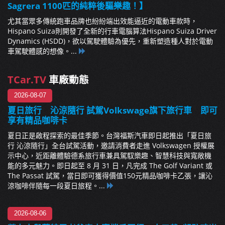
Sagrera 1100匹的純粹後驅樂趣！】
尤其當眾多傳統跑車品牌也紛紛端出效能逼近的電動車款時，
Hispano Suiza則開發了全新的行車電腦算法Hispano Suiza Driver
Dynamics (HSDD)，欲以駕駛體驗為優先，重新塑造種人對於電動
車駕駛體感的想像。...
TCar.TV
車廠動態
2026-08-07
夏日旅行 沁涼隨行 試駕Volkswage旗下旅行車 即可
享有精品咖啡卡
夏日正是啟程探索的最佳季節。台灣福斯汽車即日起推出「夏日旅
行 沁涼隨行」全台試駕活動，邀請消費者走進 Volkswagen 授權展
示中心，近距離體驗德系旅行車兼具駕馭樂趣、智慧科技與寬敞機
能的多元魅力。即日起至 8 月 31 日，凡完成 The Golf Variant 或
The Passat 試駕，當日即可獲得價值150元精品咖啡卡乙張，讓沁
涼咖啡伴隨每一段夏日旅程。...
2026-08-06