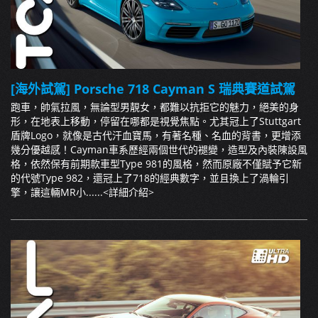
[海外試駕] Porsche 718 Cayman S 瑞典賽道試駕
跑車，帥氣拉風，無論型男靚女，都難以抗拒它的魅力，絕美的身
形，在地表上移動，停留在哪都是視覺焦點。尤其冠上了Stuttgart
盾牌Logo，就像是古代汗血寶馬，有著名種、名血的背書，更增添
幾分優越感！Cayman車系歷經兩個世代的褪變，造型及內裝陳設風
格，依然保有前期款車型Type 981的風格，然而原廠不僅賦予它新
的代號Type 982，還冠上了718的經典數字，並且換上了渦輪引
擎，讓這輛MR小......
<詳細介紹>