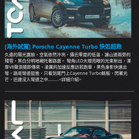
[海外試駕] Porsche Cayenne Turbo 快如超跑
久違的陽光露臉，空氣依然冷冽，攝氏零度的低溫，讓山道兩旁的
殘雪，黑白分明地襯托著路面。 彎角LED大燈亮眼的光束射出，渾
厚V8聲浪隨即傳來，凌厲的加速反應訪若跑車，黑色身影快速出
彎，路底彎道挺進，只看到尾門上Cayenne Turbo銘板，閃著光
芒，迅速沒入彎道之中…......
<詳細介紹>