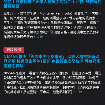
勞力士與蒙特雷老爺車大賽攜手同行二十五載: 凝駐時光
續寫傳奇
每年八月，蒙特雷半島（Monterey Peninsula）都會化作一 次獨一
無二的汽車盛會。在為期一週的四場盛事中，世界各地的收藏家、
車手、 工程師及觀眾匯聚於此，品鑑世代傳承的古董汽車、精湛工
藝與傳奇故事。這裡 擁有得天獨厚的自然環境：延綿起伏的山丘、
蜿蜒的太平洋海岸線以及北加州的 開闊公路，為經典車型及先鋒新
作提供絕佳展示舞台。...
2026-08-06
NISSAN推出「經典車老朋友專案」 以匠人精神煥新珍
品座駕 特選原廠零件1折起 免費行車安全檢測 再抽郭泓
志簽名棒球
NISSAN在臺灣市場陪伴消費者走過68個年頭，推出許多深受市場喜
愛與認同的經典車款，至今仍被許多車主悉心珍藏與駕馭，如傳奇
房車CEFIRO以經典V6銘機引擎創造極致靜謐與渾厚動力並存的豪華
行車質感，搭配頂級旗艦尊榮內裝鋪陳，翻轉90年代消費者對房車
的刻板認知，震撼臺灣汽車市場、創造熱銷傳奇。...